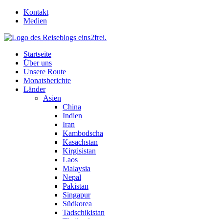
Skip
Kontakt
to
Medien
content
Startseite
Über uns
Unsere Route
Monatsberichte
Länder
Asien
China
Indien
Iran
Kambodscha
Kasachstan
Kirgisistan
Laos
Malaysia
Nepal
Pakistan
Singapur
Südkorea
Tadschikistan