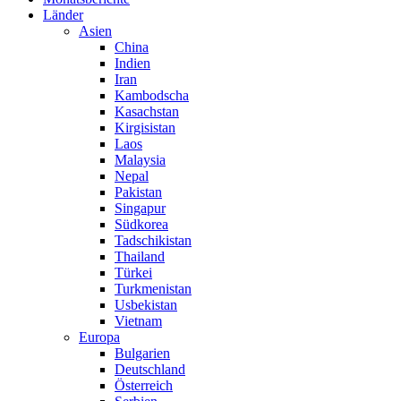
Länder
Asien
China
Indien
Iran
Kambodscha
Kasachstan
Kirgisistan
Laos
Malaysia
Nepal
Pakistan
Singapur
Südkorea
Tadschikistan
Thailand
Türkei
Turkmenistan
Usbekistan
Vietnam
Europa
Bulgarien
Deutschland
Österreich