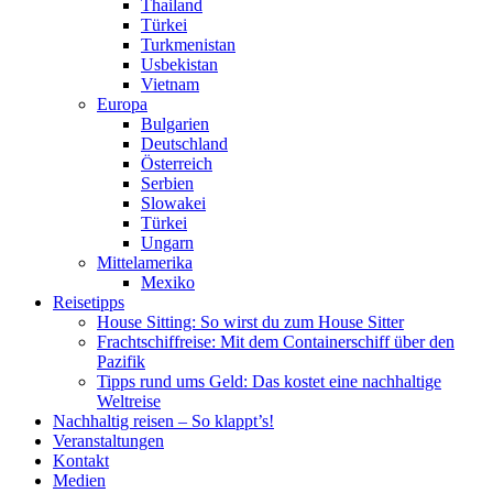
Thailand
Türkei
Turkmenistan
Usbekistan
Vietnam
Europa
Bulgarien
Deutschland
Österreich
Serbien
Slowakei
Türkei
Ungarn
Mittelamerika
Mexiko
Reisetipps
House Sitting: So wirst du zum House Sitter
Frachtschiffreise: Mit dem Containerschiff über den
Pazifik
Tipps rund ums Geld: Das kostet eine nachhaltige
Weltreise
Nachhaltig reisen – So klappt’s!
Veranstaltungen
Kontakt
Medien