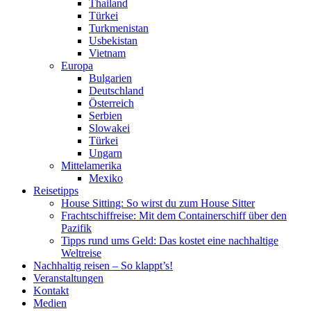
Thailand
Türkei
Turkmenistan
Usbekistan
Vietnam
Europa
Bulgarien
Deutschland
Österreich
Serbien
Slowakei
Türkei
Ungarn
Mittelamerika
Mexiko
Reisetipps
House Sitting: So wirst du zum House Sitter
Frachtschiffreise: Mit dem Containerschiff über den
Pazifik
Tipps rund ums Geld: Das kostet eine nachhaltige
Weltreise
Nachhaltig reisen – So klappt’s!
Veranstaltungen
Kontakt
Medien