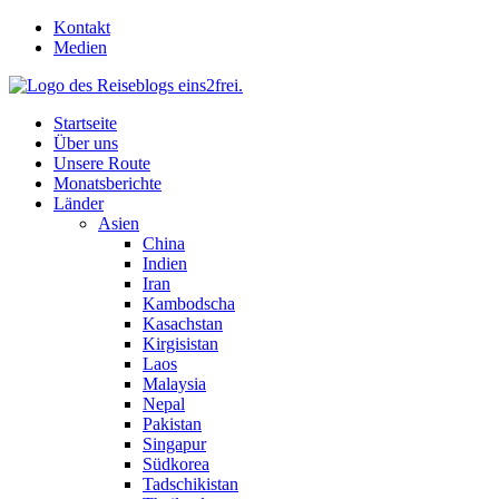
Skip
Kontakt
to
Medien
content
Startseite
Über uns
Unsere Route
Monatsberichte
Länder
Asien
China
Indien
Iran
Kambodscha
Kasachstan
Kirgisistan
Laos
Malaysia
Nepal
Pakistan
Singapur
Südkorea
Tadschikistan