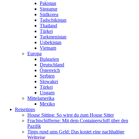
Pakistan
Singapur
Südkorea
Tadschikistan
Thailand
Türkei
Turkmenistan
Usbekistan
Vietnam
Europa
Bulgarien
Deutschland
Österreich
Serbien
Slowakei
Türkei
Ungarn
Mittelamerika
Mexiko
Reisetipps
House Sitting: So wirst du zum House Sitter
Frachtschiffreise: Mit dem Containerschiff über den
Pazifik
Tipps rund ums Geld: Das kostet eine nachhaltige
Weltreise