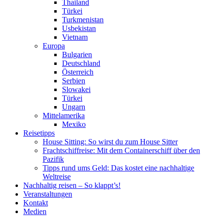
Thailand
Türkei
Turkmenistan
Usbekistan
Vietnam
Europa
Bulgarien
Deutschland
Österreich
Serbien
Slowakei
Türkei
Ungarn
Mittelamerika
Mexiko
Reisetipps
House Sitting: So wirst du zum House Sitter
Frachtschiffreise: Mit dem Containerschiff über den
Pazifik
Tipps rund ums Geld: Das kostet eine nachhaltige
Weltreise
Nachhaltig reisen – So klappt’s!
Veranstaltungen
Kontakt
Medien