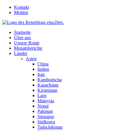
Skip
Kontakt
to
Medien
content
Startseite
Über uns
Unsere Route
Monatsberichte
Länder
Asien
China
Indien
Iran
Kambodscha
Kasachstan
Kirgisistan
Laos
Malaysia
Nepal
Pakistan
Singapur
Südkorea
Tadschikistan