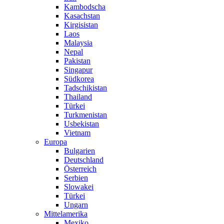
Kambodscha
Kasachstan
Kirgisistan
Laos
Malaysia
Nepal
Pakistan
Singapur
Südkorea
Tadschikistan
Thailand
Türkei
Turkmenistan
Usbekistan
Vietnam
Europa
Bulgarien
Deutschland
Österreich
Serbien
Slowakei
Türkei
Ungarn
Mittelamerika
Mexiko