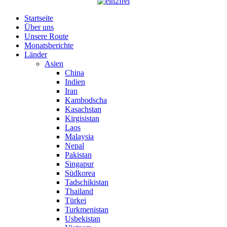
Startseite
Über uns
Unsere Route
Monatsberichte
Länder
Asien
China
Indien
Iran
Kambodscha
Kasachstan
Kirgisistan
Laos
Malaysia
Nepal
Pakistan
Singapur
Südkorea
Tadschikistan
Thailand
Türkei
Turkmenistan
Usbekistan