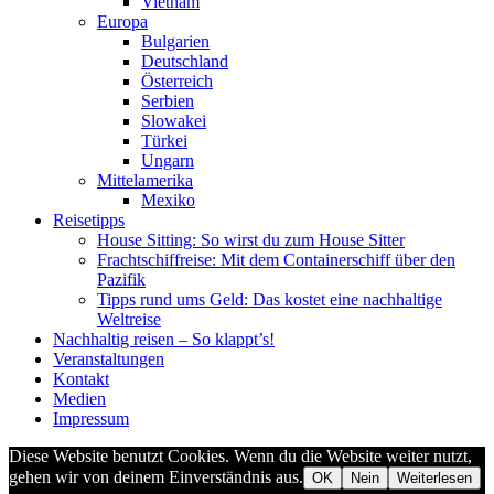
Vietnam
Europa
Bulgarien
Deutschland
Österreich
Serbien
Slowakei
Türkei
Ungarn
Mittelamerika
Mexiko
Reisetipps
House Sitting: So wirst du zum House Sitter
Frachtschiffreise: Mit dem Containerschiff über den
Pazifik
Tipps rund ums Geld: Das kostet eine nachhaltige
Weltreise
Nachhaltig reisen – So klappt’s!
Veranstaltungen
Kontakt
Medien
Impressum
Diese Website benutzt Cookies. Wenn du die Website weiter nutzt,
gehen wir von deinem Einverständnis aus.
OK
Nein
Weiterlesen