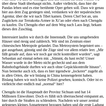
über diese Stadt überhaupt nichts. Außer vielleicht, dass hier die
Pandas leben und es eine berühmte Oper geben soll. Dass wir genau
hier aus dem Zug gestiegen sind, verdanken wir der nepalesischen
Agentur, über die wir nach Tibet kamen. Deren Chef bot an, uns
Zugtickets zur Terrakotta-Armee in Xi’an oder eben nach Chengdu
zu kaufen. Da Chengdu eher auf dem Weg nach Laos liegt, bekam
dieses den Zuschlag.
Interessiert laufen wir durch die Innenstadt. Die uns umgebenden
Häuser sind riesig und zahlreich. Wir sind im Zentrum einer
chinesischen Metropole gelandet. Das Metrosystem begeistert uns –
gut ausgebaut, günstig und die Züge sind vor allem relativ leer. „Mir
fällt gerade auf, dass wir noch gar nicht kontrolliert wurden“, sagt
Sebastian auf einmal neben mir. „Stimmt, du hast recht! Unser
Wasser wurde in der Metro nicht gecheckt und aus dem
Bahnhofsgebäude durften wir auch ohne Gepäckkontrolle hinaus“.
Nun bemerke auch ich, dass es hier irgendwie „lockerer“ zugeht als
in allen Orten, die wir bislang in China kennengelernt haben.
Bislang haben wir noch keine Polizei gesehen, komisch. Oder ist es
vielleicht eher endlich mal „normal“ hier?
Chengdu ist die Hauptstadt der Provinz Sichuan und hat 14
Millionen Einwohner. Doch es fühlt sich überraschend entspannt an,
hier durch die Straßen zu schlendern. Nachdem wir unser zentral
gelegenes kleines Appartement bezogen haben und die erste Ladung