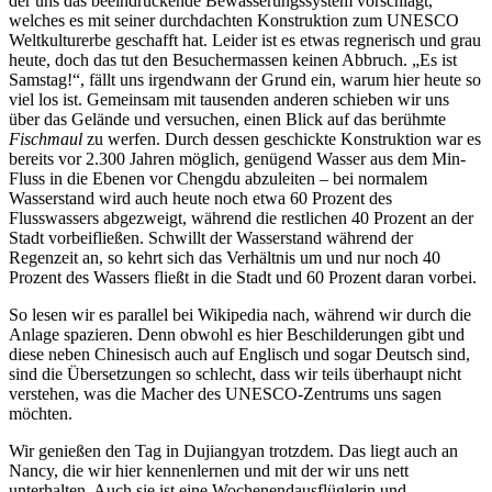
der uns das beeindruckende Bewässerungssystem vorschlägt,
welches es mit seiner durchdachten Konstruktion zum UNESCO
Weltkulturerbe geschafft hat. Leider ist es etwas regnerisch und grau
heute, doch das tut den Besuchermassen keinen Abbruch. „Es ist
Samstag!“, fällt uns irgendwann der Grund ein, warum hier heute so
viel los ist. Gemeinsam mit tausenden anderen schieben wir uns
über das Gelände und versuchen, einen Blick auf das berühmte
Fischmaul
zu werfen. Durch dessen geschickte Konstruktion war es
bereits vor 2.300 Jahren möglich, genügend Wasser aus dem Min-
Fluss in die Ebenen vor Chengdu abzuleiten – bei normalem
Wasserstand wird auch heute noch etwa 60 Prozent des
Flusswassers abgezweigt, während die restlichen 40 Prozent an der
Stadt vorbeifließen. Schwillt der Wasserstand während der
Regenzeit an, so kehrt sich das Verhältnis um und nur noch 40
Prozent des Wassers fließt in die Stadt und 60 Prozent daran vorbei.
So lesen wir es parallel bei Wikipedia nach, während wir durch die
Anlage spazieren. Denn obwohl es hier Beschilderungen gibt und
diese neben Chinesisch auch auf Englisch und sogar Deutsch sind,
sind die Übersetzungen so schlecht, dass wir teils überhaupt nicht
verstehen, was die Macher des UNESCO-Zentrums uns sagen
möchten.
Wir genießen den Tag in Dujiangyan trotzdem. Das liegt auch an
Nancy, die wir hier kennenlernen und mit der wir uns nett
unterhalten. Auch sie ist eine Wochenendausflüglerin und