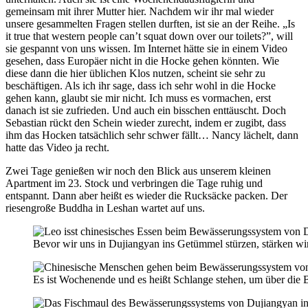
gemeinsam mit ihrer Mutter hier. Nachdem wir ihr mal wieder
unsere gesammelten Fragen stellen durften, ist sie an der Reihe. „Is
it true that western people can’t squat down over our toilets?”, will
sie gespannt von uns wissen. Im Internet hätte sie in einem Video
gesehen, dass Europäer nicht in die Hocke gehen könnten. Wie
diese dann die hier üblichen Klos nutzen, scheint sie sehr zu
beschäftigen. Als ich ihr sage, dass ich sehr wohl in die Hocke
gehen kann, glaubt sie mir nicht. Ich muss es vormachen, erst
danach ist sie zufrieden. Und auch ein bisschen enttäuscht. Doch
Sebastian rückt den Schein wieder zurecht, indem er zugibt, dass
ihm das Hocken tatsächlich sehr schwer fällt… Nancy lächelt, dann
hatte das Video ja recht.
Zwei Tage genießen wir noch den Blick aus unserem kleinen
Apartment im 23. Stock und verbringen die Tage ruhig und
entspannt. Dann aber heißt es wieder die Rucksäcke packen. Der
riesengroße Buddha in Leshan wartet auf uns.
Bevor wir uns in Dujiangyan ins Getümmel stürzen, stärken wir
Es ist Wochenende und es heißt Schlange stehen, um über die B