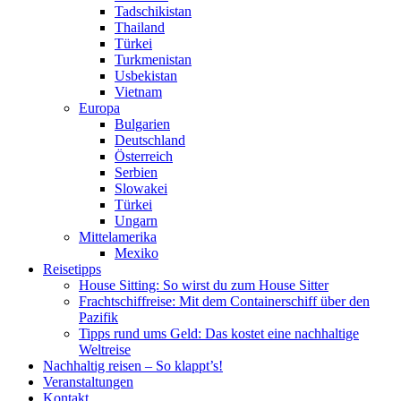
Tadschikistan
Thailand
Türkei
Turkmenistan
Usbekistan
Vietnam
Europa
Bulgarien
Deutschland
Österreich
Serbien
Slowakei
Türkei
Ungarn
Mittelamerika
Mexiko
Reisetipps
House Sitting: So wirst du zum House Sitter
Frachtschiffreise: Mit dem Containerschiff über den
Pazifik
Tipps rund ums Geld: Das kostet eine nachhaltige
Weltreise
Nachhaltig reisen – So klappt’s!
Veranstaltungen
Kontakt