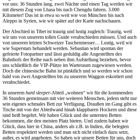
vor uns: 36 Stunden lang, zwei Nächte und einen Tag werden wir
mit diesem Zug von Lhasa bis nach Chengdu fahren. 3.000
Kilometer! Das ist in etwa so weit wie von München bis nach
Aleppo in Syrien, wie wir später auf der Karte nachschauen.
Der Abschied in Tibet ist traurig und lustig zugleich: Traurig, weil
wir uns von unserem tollen Guide verabschieden müssen. Und auch
von unserem letzten Schweizer Taschenmesser… Lustig, weil wir
wie Superstars behandelt werden. Sebastian wird spontan der
gefeierte Fotopartner und lässt geduldig alle Angestellten des
Bahnhofs der Reihe nach neben ihm Aufstellung beziehen, bevor
uns schließlich die VIP-Plätze im Warteraum zugewiesen werden.
Doch die chinesische Bahn ist pünktlich und so werden wir schon
bald von zwei Angestellten bis zu unserem Waggon eskortiert und
verabschiedet.
In unserem
hard sleeper
-Abteil „wohnen“ wir für die kommenden
36 Stunden gemeinsam mit vier weiteren Menschen, jedem steht nur
sein eigenes schmales Bett zur Verfügung. Draußen im Gang gibt es
Tische mit von der Abteilwand hinab klappbaren Hockern und diese
sind heiß begehrt. Wir haben Glück und die untersten Betten
bekommen, die den meisten Platz bieten. Und zudem haben wir
Glück, dass hier in China, anders als z.B. in Indien, die belegten
Betten respektiert werden und man sich nicht einfach dazu setzt,
außer, es wird angeboten. So haben wir unsere Betten für uns, doch