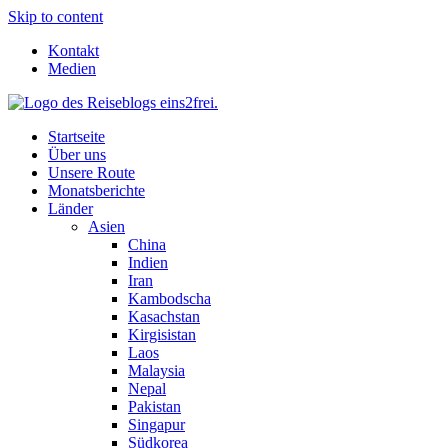
Skip to content
Kontakt
Medien
Startseite
Über uns
Unsere Route
Monatsberichte
Länder
Asien
China
Indien
Iran
Kambodscha
Kasachstan
Kirgisistan
Laos
Malaysia
Nepal
Pakistan
Singapur
Südkorea