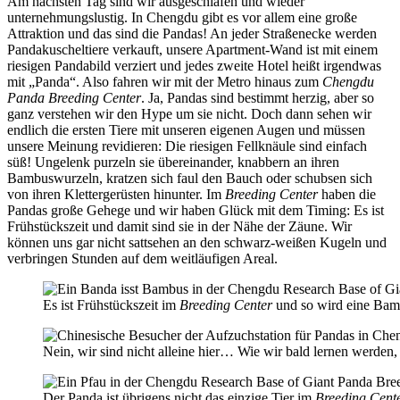
Am nächsten Tag sind wir ausgeschlafen und wieder
unternehmungslustig. In Chengdu gibt es vor allem eine große
Attraktion und das sind die Pandas! An jeder Straßenecke werden
Pandakuscheltiere verkauft, unsere Apartment-Wand ist mit einem
riesigen Pandabild verziert und jedes zweite Hotel heißt irgendwas
mit „Panda“. Also fahren wir mit der Metro hinaus zum
Chengdu
Panda Breeding Center
. Ja, Pandas sind bestimmt herzig, aber so
ganz verstehen wir den Hype um sie nicht. Doch dann sehen wir
endlich die ersten Tiere mit unseren eigenen Augen und müssen
unsere Meinung revidieren: Die riesigen Fellknäule sind einfach
süß! Ungelenk purzeln sie übereinander, knabbern an ihren
Bambuswurzeln, kratzen sich faul den Bauch oder schubsen sich
von ihren Klettergerüsten hinunter. Im
Breeding Center
haben die
Pandas große Gehege und wir haben Glück mit dem Timing: Es ist
Frühstückszeit und damit sind sie in der Nähe der Zäune. Wir
können uns gar nicht sattsehen an den schwarz-weißen Kugeln und
verbringen Stunden auf dem weitläufigen Areal.
Es ist Frühstückszeit im
Breeding Center
und so wird eine Bamb
Nein, wir sind nicht alleine hier… Wie wir bald lernen werden, 
Der Panda ist übrigens nicht das einzige Tier im
Breeding Cent