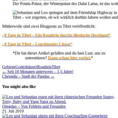
Der Potala-Palast, der Winterpalast des Dalai Lama, ist das 
Tibet – wir zögerten, ob wir wirklich dorthin fahren wollen 
Mittlerweile sind zwei Blogposts zu Tibet veröffentlicht:
„9 Tage in Tibet – Ein Roadtrip durchs tibetische Hochland“
„9 Tage in Tibet – Leuchtendes Lhasa“
*Dir hat dieser Artikel gefallen und du hast Lust, uns zu
unterstützen?
Dann schau hier vorbei.
*
Gebirge
Gotteshäuser
Roadtrip
Tibet
Beitragsnavigation
← Seit 18 Monaten unterwegs – 1,5 Jahre!
Chengdu – Stadt der Pandas →
You might also like
Qingdao – Von Fehlern und Freunden
21. Juli 2019