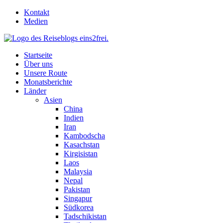
Skip
Kontakt
to
Medien
content
Startseite
Über uns
Unsere Route
Monatsberichte
Länder
Asien
China
Indien
Iran
Kambodscha
Kasachstan
Kirgisistan
Laos
Malaysia
Nepal
Pakistan
Singapur
Südkorea
Tadschikistan