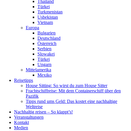
Thailand
Türkei
Turkmenistan
Usbekistan
Vietnam
Europa
Bulgarien
Deutschland
Österreich
Serbien
Slowakei
Türkei
Ungarn
Mittelamerika
Mexiko
Reisetipps
House Sitting: So wirst du zum House Sitter
Frachtschiffreise: Mit dem Containerschiff über den
Pazifik
Tipps rund ums Geld: Das kostet eine nachhaltige
Weltreise
Nachhaltig reisen – So klappt’s!
Veranstaltungen
Kontakt
Medien