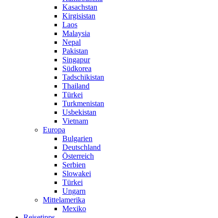
Kasachstan
Kirgisistan
Laos
Malaysia
Nepal
Pakistan
Singapur
Südkorea
Tadschikistan
Thailand
Türkei
Turkmenistan
Usbekistan
Vietnam
Europa
Bulgarien
Deutschland
Österreich
Serbien
Slowakei
Türkei
Ungarn
Mittelamerika
Mexiko
Reisetipps