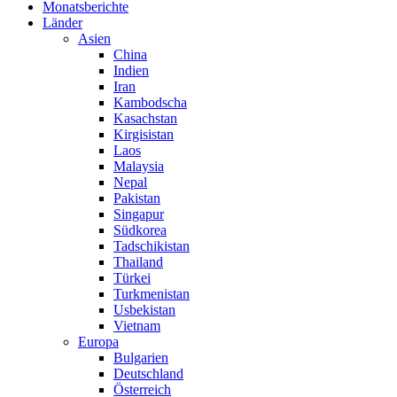
Monatsberichte
Länder
Asien
China
Indien
Iran
Kambodscha
Kasachstan
Kirgisistan
Laos
Malaysia
Nepal
Pakistan
Singapur
Südkorea
Tadschikistan
Thailand
Türkei
Turkmenistan
Usbekistan
Vietnam
Europa
Bulgarien
Deutschland
Österreich