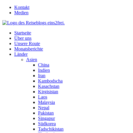
Skip
Kontakt
to
Medien
content
Startseite
Über uns
Unsere Route
Monatsberichte
Länder
Asien
China
Indien
Iran
Kambodscha
Kasachstan
Kirgisistan
Laos
Malaysia
Nepal
Pakistan
Singapur
Südkorea
Tadschikistan