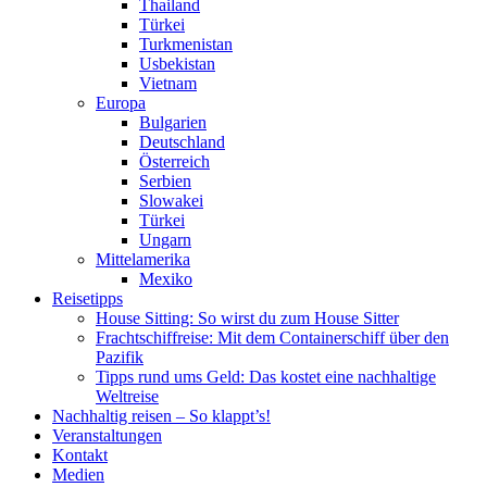
Thailand
Türkei
Turkmenistan
Usbekistan
Vietnam
Europa
Bulgarien
Deutschland
Österreich
Serbien
Slowakei
Türkei
Ungarn
Mittelamerika
Mexiko
Reisetipps
House Sitting: So wirst du zum House Sitter
Frachtschiffreise: Mit dem Containerschiff über den
Pazifik
Tipps rund ums Geld: Das kostet eine nachhaltige
Weltreise
Nachhaltig reisen – So klappt’s!
Veranstaltungen
Kontakt
Medien