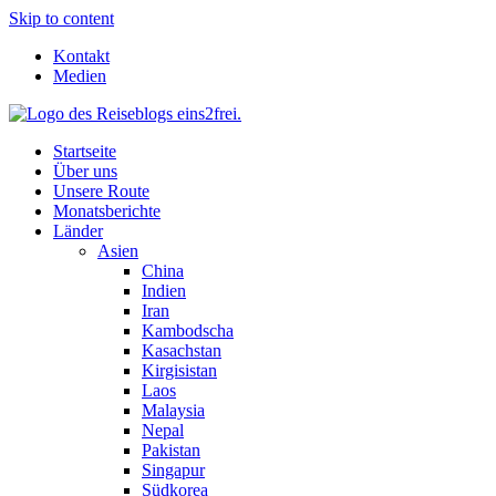
Skip to content
Kontakt
Medien
Startseite
Über uns
Unsere Route
Monatsberichte
Länder
Asien
China
Indien
Iran
Kambodscha
Kasachstan
Kirgisistan
Laos
Malaysia
Nepal
Pakistan
Singapur
Südkorea