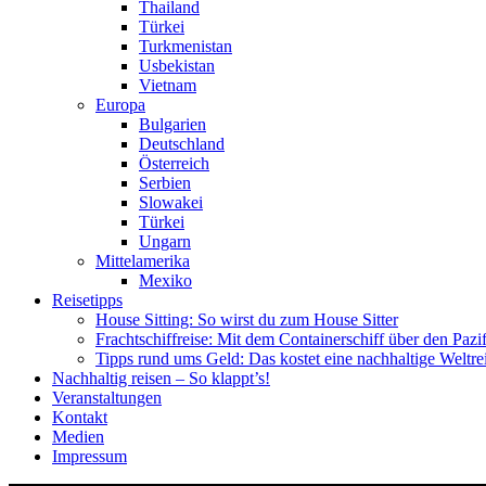
Thailand
Türkei
Turkmenistan
Usbekistan
Vietnam
Europa
Bulgarien
Deutschland
Österreich
Serbien
Slowakei
Türkei
Ungarn
Mittelamerika
Mexiko
Reisetipps
House Sitting: So wirst du zum House Sitter
Frachtschiffreise: Mit dem Containerschiff über den Pazi
Tipps rund ums Geld: Das kostet eine nachhaltige Weltre
Nachhaltig reisen – So klappt’s!
Veranstaltungen
Kontakt
Medien
Impressum