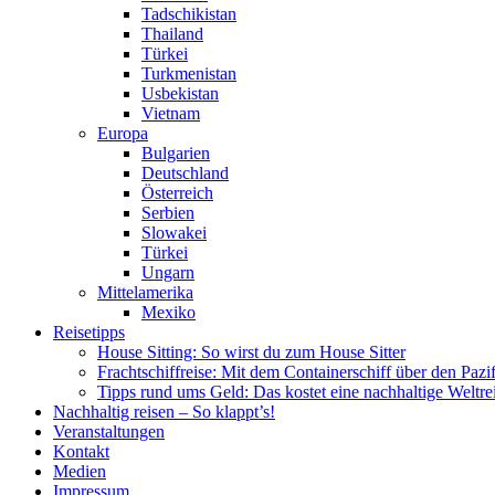
Tadschikistan
Thailand
Türkei
Turkmenistan
Usbekistan
Vietnam
Europa
Bulgarien
Deutschland
Österreich
Serbien
Slowakei
Türkei
Ungarn
Mittelamerika
Mexiko
Reisetipps
House Sitting: So wirst du zum House Sitter
Frachtschiffreise: Mit dem Containerschiff über den Pazi
Tipps rund ums Geld: Das kostet eine nachhaltige Weltre
Nachhaltig reisen – So klappt’s!
Veranstaltungen
Kontakt
Medien
Impressum