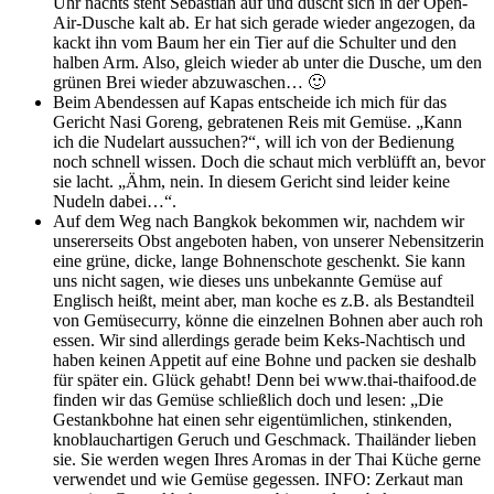
Uhr nachts steht Sebastian auf und duscht sich in der Open-
Air-Dusche kalt ab. Er hat sich gerade wieder angezogen, da
kackt ihn vom Baum her ein Tier auf die Schulter und den
halben Arm. Also, gleich wieder ab unter die Dusche, um den
grünen Brei wieder abzuwaschen… 🙂
Beim Abendessen auf Kapas entscheide ich mich für das
Gericht Nasi Goreng, gebratenen Reis mit Gemüse. „Kann
ich die Nudelart aussuchen?“, will ich von der Bedienung
noch schnell wissen. Doch die schaut mich verblüfft an, bevor
sie lacht. „Ähm, nein. In diesem Gericht sind leider keine
Nudeln dabei…“.
Auf dem Weg nach Bangkok bekommen wir, nachdem wir
unsererseits Obst angeboten haben, von unserer Nebensitzerin
eine grüne, dicke, lange Bohnenschote geschenkt. Sie kann
uns nicht sagen, wie dieses uns unbekannte Gemüse auf
Englisch heißt, meint aber, man koche es z.B. als Bestandteil
von Gemüsecurry, könne die einzelnen Bohnen aber auch roh
essen. Wir sind allerdings gerade beim Keks-Nachtisch und
haben keinen Appetit auf eine Bohne und packen sie deshalb
für später ein. Glück gehabt! Denn bei www.thai-thaifood.de
finden wir das Gemüse schließlich doch und lesen: „Die
Gestankbohne hat einen sehr eigentümlichen, stinkenden,
knoblauchartigen Geruch und Geschmack. Thailänder lieben
sie. Sie werden wegen Ihres Aromas in der Thai Küche gerne
verwendet und wie Gemüse gegessen. INFO: Zerkaut man