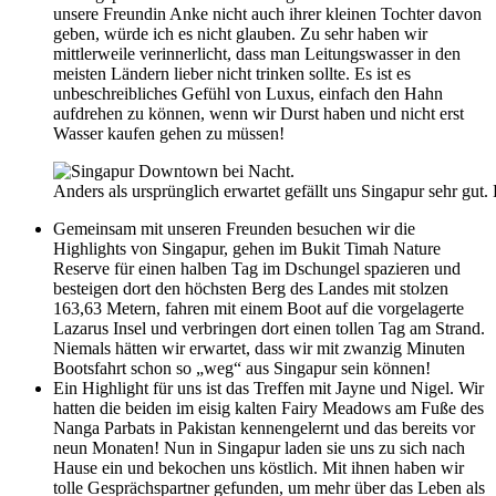
unsere Freundin Anke nicht auch ihrer kleinen Tochter davon
geben, würde ich es nicht glauben. Zu sehr haben wir
mittlerweile verinnerlicht, dass man Leitungswasser in den
meisten Ländern lieber nicht trinken sollte. Es ist es
unbeschreibliches Gefühl von Luxus, einfach den Hahn
aufdrehen zu können, wenn wir Durst haben und nicht erst
Wasser kaufen gehen zu müssen!
Anders als ursprünglich erwartet gefällt uns Singapur sehr gut
Gemeinsam mit unseren Freunden besuchen wir die
Highlights von Singapur, gehen im Bukit Timah Nature
Reserve für einen halben Tag im Dschungel spazieren und
besteigen dort den höchsten Berg des Landes mit stolzen
163,63 Metern, fahren mit einem Boot auf die vorgelagerte
Lazarus Insel und verbringen dort einen tollen Tag am Strand.
Niemals hätten wir erwartet, dass wir mit zwanzig Minuten
Bootsfahrt schon so „weg“ aus Singapur sein können!
Ein Highlight für uns ist das Treffen mit Jayne und Nigel. Wir
hatten die beiden im eisig kalten Fairy Meadows am Fuße des
Nanga Parbats in Pakistan kennengelernt und das bereits vor
neun Monaten! Nun in Singapur laden sie uns zu sich nach
Hause ein und bekochen uns köstlich. Mit ihnen haben wir
tolle Gesprächspartner gefunden, um mehr über das Leben als