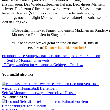
anzuschauen. Das Wiederaufbrechen fiel mir, Leo, dieses Mal sehr
schwer. Doch zum Glück reisen wir zu zweit und Sebastian war
bereit für Neues 🙂 Und so sind wir nun wieder unterwegs,
allerdings noch im „light Modus“ in unserem aktuellen Zuhause auf
Zeit in Bangkok.
Mit unseren Freunden in Singapur
*Dir hat dieser Artikel gefallen und du hast Lust, uns zu
unterstützen?
Dann schau hier vorbei.
*
Freunde
House Sitting
Monatsbericht
Reisetipps
skurrile Situation
Beitragsnavigation
← Seit 16 Monaten unterwegs
17 Tage wandern im Annapurna-Gebirge – Teil 1 →
You might also like
Seit 34 Monaten unterwegs – zurück zu Hause!
26. Januar 2020