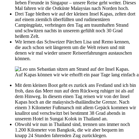
lieben Freunde in Singapur – unsere Reise geht weiter. Dieses
Mal fahren wir die Ostküste Malaysias nach Norden hoch.
Drei Tage bleiben wir auf der kleinen Insel Kapas, zelten dort
auf einem ziemlich überfüllten und rudimentären
Campingplatz, verbringen den Tag am traumhaften Strand
und schwitzen nachts in unserem gefühlt noch 30 Grad
heißem Zelt.
Wir lernen das Schweizer Pärchen Lisa und Remo kennen,
die auch schon seit längerem um die Welt reisen und mit
denen wir mal wieder unsere Reiseerfahrungen austauschen
können.
Auf Kapas können wir wie erhofft ein paar Tage lang einfach 
Mit dem kleinen Boot geht es zurück ans Festland und ich bin
froh, dass das Meer nun auf dem Rückweg ruhiger ist als auf
dem Hinweg. In diesem einen Tag reisen wir von der Insel
Kapas hoch an die malaysisch-thailändische Grenze. Nach
einem 3 Kilometer Fußmarsch mit allem Gepäck kommen wir
knallrot und verschwitzt bei bestimmt 38 Grad abends in
unserem Hotel in Sungai Kolok in Thailand an.
Obwohl wir nun in Thailand sind, trennen uns immer noch
1.200 Kilometer von Bangkok, die wir aber bequem im
knapp 24 Stunden fahrenden Zug zurücklegen.