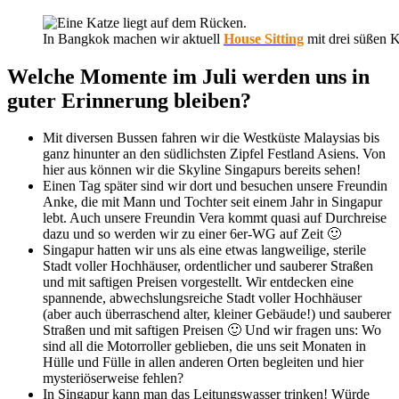
In Bangkok machen wir aktuell
House Sitting
mit drei süßen K
Welche Momente im Juli werden uns in
guter Erinnerung bleiben?
Mit diversen Bussen fahren wir die Westküste Malaysias bis
ganz hinunter an den südlichsten Zipfel Festland Asiens. Von
hier aus können wir die Skyline Singapurs bereits sehen!
Einen Tag später sind wir dort und besuchen unsere Freundin
Anke, die mit Mann und Tochter seit einem Jahr in Singapur
lebt. Auch unsere Freundin Vera kommt quasi auf Durchreise
dazu und so werden wir zu einer 6er-WG auf Zeit 🙂
Singapur hatten wir uns als eine etwas langweilige, sterile
Stadt voller Hochhäuser, ordentlicher und sauberer Straßen
und mit saftigen Preisen vorgestellt. Wir entdecken eine
spannende, abwechslungsreiche Stadt voller Hochhäuser
(aber auch überraschend alter, kleiner Gebäude!) und sauberer
Straßen und mit saftigen Preisen 🙂 Und wir fragen uns: Wo
sind all die Motorroller geblieben, die uns seit Monaten in
Hülle und Fülle in allen anderen Orten begleiten und hier
mysteriöserweise fehlen?
In Singapur kann man das Leitungswasser trinken! Würde