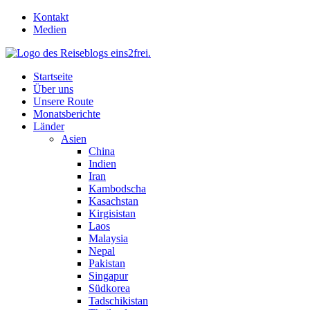
Skip
Kontakt
to
Medien
content
Startseite
Über uns
Unsere Route
Monatsberichte
Länder
Asien
China
Indien
Iran
Kambodscha
Kasachstan
Kirgisistan
Laos
Malaysia
Nepal
Pakistan
Singapur
Südkorea
Tadschikistan