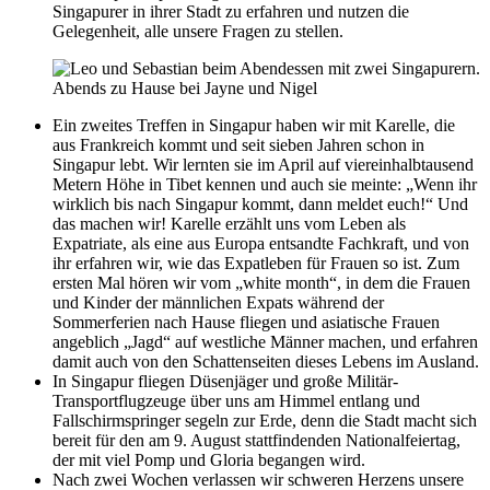
Singapurer in ihrer Stadt zu erfahren und nutzen die
Gelegenheit, alle unsere Fragen zu stellen.
Abends zu Hause bei Jayne und Nigel
Ein zweites Treffen in Singapur haben wir mit Karelle, die
aus Frankreich kommt und seit sieben Jahren schon in
Singapur lebt. Wir lernten sie im April auf viereinhalbtausend
Metern Höhe in Tibet kennen und auch sie meinte: „Wenn ihr
wirklich bis nach Singapur kommt, dann meldet euch!“ Und
das machen wir! Karelle erzählt uns vom Leben als
Expatriate, als eine aus Europa entsandte Fachkraft, und von
ihr erfahren wir, wie das Expatleben für Frauen so ist. Zum
ersten Mal hören wir vom „white month“, in dem die Frauen
und Kinder der männlichen Expats während der
Sommerferien nach Hause fliegen und asiatische Frauen
angeblich „Jagd“ auf westliche Männer machen, und erfahren
damit auch von den Schattenseiten dieses Lebens im Ausland.
In Singapur fliegen Düsenjäger und große Militär-
Transportflugzeuge über uns am Himmel entlang und
Fallschirmspringer segeln zur Erde, denn die Stadt macht sich
bereit für den am 9. August stattfindenden Nationalfeiertag,
der mit viel Pomp und Gloria begangen wird.
Nach zwei Wochen verlassen wir schweren Herzens unsere