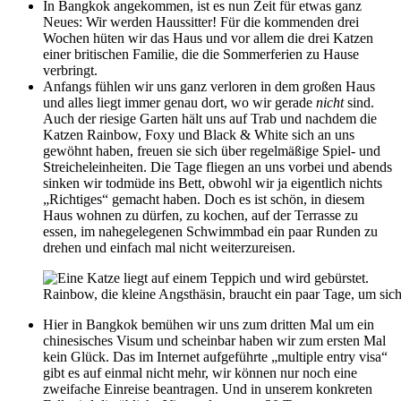
In Bangkok angekommen, ist es nun Zeit für etwas ganz
Neues: Wir werden Haussitter! Für die kommenden drei
Wochen hüten wir das Haus und vor allem die drei Katzen
einer britischen Familie, die die Sommerferien zu Hause
verbringt.
Anfangs fühlen wir uns ganz verloren in dem großen Haus
und alles liegt immer genau dort, wo wir gerade
nicht
sind.
Auch der riesige Garten hält uns auf Trab und nachdem die
Katzen Rainbow, Foxy und Black & White sich an uns
gewöhnt haben, freuen sie sich über regelmäßige Spiel- und
Streicheleinheiten. Die Tage fliegen an uns vorbei und abends
sinken wir todmüde ins Bett, obwohl wir ja eigentlich nichts
„Richtiges“ gemacht haben. Doch es ist schön, in diesem
Haus wohnen zu dürfen, zu kochen, auf der Terrasse zu
essen, im nahegelegenen Schwimmbad ein paar Runden zu
drehen und einfach mal nicht weiterzureisen.
Rainbow, die kleine Angsthäsin, braucht ein paar Tage, um sich
Hier in Bangkok bemühen wir uns zum dritten Mal um ein
chinesisches Visum und scheinbar haben wir zum ersten Mal
kein Glück. Das im Internet aufgeführte „multiple entry visa“
gibt es auf einmal nicht mehr, wir können nur noch eine
zweifache Einreise beantragen. Und in unserem konkreten