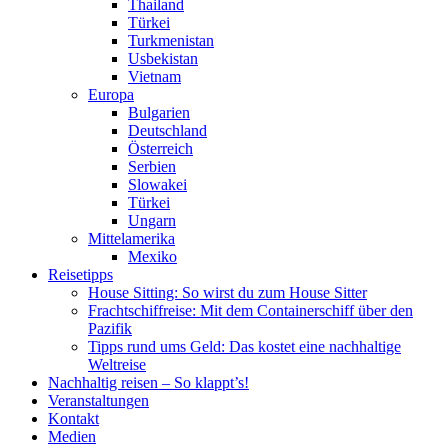
Thailand
Türkei
Turkmenistan
Usbekistan
Vietnam
Europa
Bulgarien
Deutschland
Österreich
Serbien
Slowakei
Türkei
Ungarn
Mittelamerika
Mexiko
Reisetipps
House Sitting: So wirst du zum House Sitter
Frachtschiffreise: Mit dem Containerschiff über den
Pazifik
Tipps rund ums Geld: Das kostet eine nachhaltige
Weltreise
Nachhaltig reisen – So klappt’s!
Veranstaltungen
Kontakt
Medien