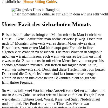
ausführlichen
House Sitting Guide
.
Unser momentanes Zuhause auf Zeit, in dem wir uns sehr wohl
Unser Fazit des siebzehnten Monats
Reisen ist toll, aber es bringt ein Manko mit sich: Man ist nicht zu
Hause… Genau dafür fährt man normalerweise ja weg. Doch nun
nach 17 Monaten unterwegs war es diesen Monat etwas ganz
Besonderes, zum ersten Mal überhaupt gute Freunde in ihren
eigenen vier Wänden zu besuchen. Die zwei Wochen in Singapur
möchten wir nicht missen, auch wenn wir uns zu Beginn erst mal
etwas an das Zusammensein mit vielen Menschen von morgens bis
abends gewöhnen mussten. Wir treffen fast täglich neue Leute,
wenn wir unterwegs sind. Doch sind diese Treffen meist von kurzer
Dauer und die Gesprächsthemen sind fast immer reisebezogen.
Natürlich kennen uns diese neuen Bekannten nicht so gut wie
langjährige Freunde.
So war es toll, zwei Wochen eine Auszeit vom Reisen zu haben und
uns in Ankes Zuhause selbst wie zu Hause zu fühlen. Es gab Essen
wie daheim: richtiges Brot, Wurst, Käse, viel Salat, Nudelauflauf
und und und. Der Pool war vor der Türe. Das Wetter war
fantastisch. Und es gab das ein oder andere in Singapur