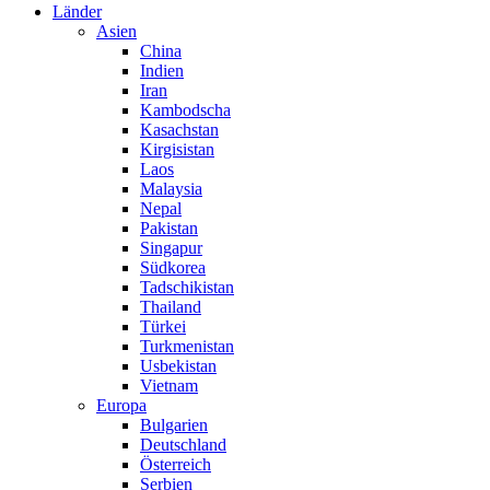
Länder
Asien
China
Indien
Iran
Kambodscha
Kasachstan
Kirgisistan
Laos
Malaysia
Nepal
Pakistan
Singapur
Südkorea
Tadschikistan
Thailand
Türkei
Turkmenistan
Usbekistan
Vietnam
Europa
Bulgarien
Deutschland
Österreich
Serbien