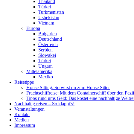
Thailand
Türkei
Turkmenistan
Usbekistan
Vietnam
Europa
Bulgarien
Deutschland
Österreich
Serbien
Slowakei
Türkei
Ungarn
Mittelamerika
Mexiko
Reisetipps
House Sitting: So wirst du zum House Sitter
Frachtschiffreise: Mit dem Containerschiff über den Pazi
Tipps rund ums Geld: Das kostet eine nachhaltige Weltre
Nachhaltig reisen – So klappt’s!
Veranstaltungen
Kontakt
Medien
Impressum