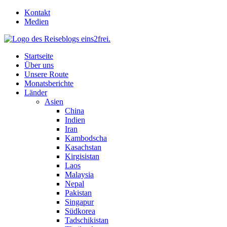
Skip
Kontakt
to
Medien
content
Startseite
Über uns
Unsere Route
Monatsberichte
Länder
Asien
China
Indien
Iran
Kambodscha
Kasachstan
Kirgisistan
Laos
Malaysia
Nepal
Pakistan
Singapur
Südkorea
Tadschikistan