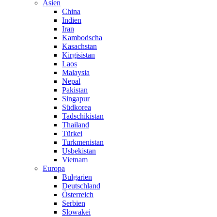
Asien
China
Indien
Iran
Kambodscha
Kasachstan
Kirgisistan
Laos
Malaysia
Nepal
Pakistan
Singapur
Südkorea
Tadschikistan
Thailand
Türkei
Turkmenistan
Usbekistan
Vietnam
Europa
Bulgarien
Deutschland
Österreich
Serbien
Slowakei