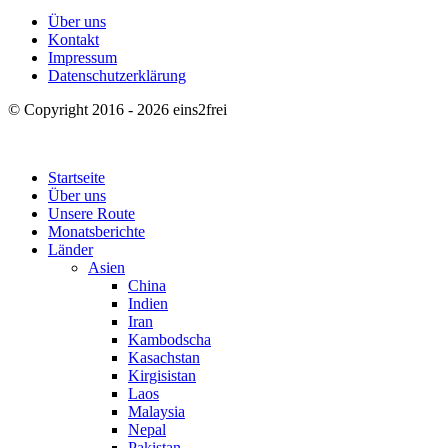
Über uns
Kontakt
Impressum
Datenschutzerklärung
© Copyright 2016 - 2026 eins2frei
Startseite
Über uns
Unsere Route
Monatsberichte
Länder
Asien
China
Indien
Iran
Kambodscha
Kasachstan
Kirgisistan
Laos
Malaysia
Nepal
Pakistan