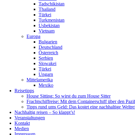
Tadschikistan
Thailand
Türkei
Turkmenistan
Usbekistan
Vietnam
Europa
Bulgarien
Deutschland
Österreich
Serbien
Slowakei
Türkei
Ungarn
Mittelamerika
Mexiko
Reisetipps
House Sitting: So wirst du zum House Sitter
Frachtschiffreise: Mit dem Containerschiff über den Pazi
Tipps rund ums Geld: Das kostet eine nachhaltige Weltre
Nachhaltig reisen – So klappt’s!
Veranstaltungen
Kontakt
Medien
Impressum