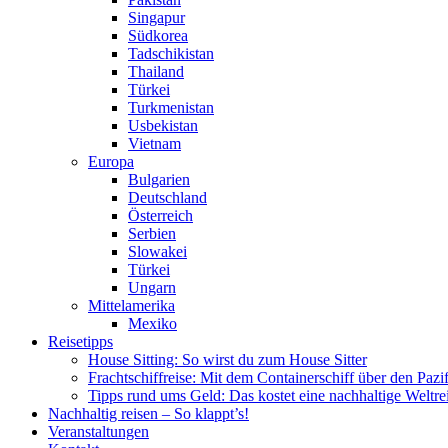
Singapur
Südkorea
Tadschikistan
Thailand
Türkei
Turkmenistan
Usbekistan
Vietnam
Europa
Bulgarien
Deutschland
Österreich
Serbien
Slowakei
Türkei
Ungarn
Mittelamerika
Mexiko
Reisetipps
House Sitting: So wirst du zum House Sitter
Frachtschiffreise: Mit dem Containerschiff über den Pazi
Tipps rund ums Geld: Das kostet eine nachhaltige Weltre
Nachhaltig reisen – So klappt’s!
Veranstaltungen