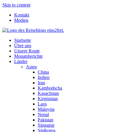
Skip to content
Kontakt
Medien
Startseite
Über uns
Unsere Route
Monatsberichte
Länder
Asien
China
Indien
Iran
Kambodscha
Kasachstan
Kirgisistan
Laos
Malaysia
Nepal
Pakistan
Singapur
Südkorea