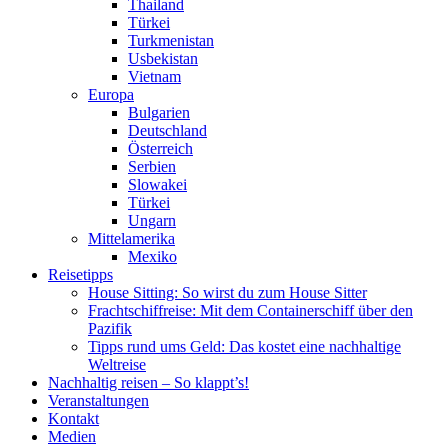
Thailand
Türkei
Turkmenistan
Usbekistan
Vietnam
Europa
Bulgarien
Deutschland
Österreich
Serbien
Slowakei
Türkei
Ungarn
Mittelamerika
Mexiko
Reisetipps
House Sitting: So wirst du zum House Sitter
Frachtschiffreise: Mit dem Containerschiff über den
Pazifik
Tipps rund ums Geld: Das kostet eine nachhaltige
Weltreise
Nachhaltig reisen – So klappt’s!
Veranstaltungen
Kontakt
Medien