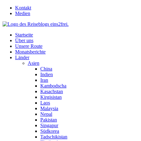
Skip
Kontakt
to
Medien
content
Startseite
Über uns
Unsere Route
Monatsberichte
Länder
Asien
China
Indien
Iran
Kambodscha
Kasachstan
Kirgisistan
Laos
Malaysia
Nepal
Pakistan
Singapur
Südkorea
Tadschikistan