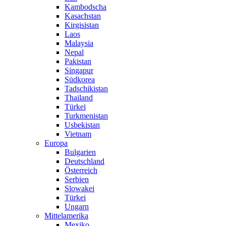
Kambodscha
Kasachstan
Kirgisistan
Laos
Malaysia
Nepal
Pakistan
Singapur
Südkorea
Tadschikistan
Thailand
Türkei
Turkmenistan
Usbekistan
Vietnam
Europa
Bulgarien
Deutschland
Österreich
Serbien
Slowakei
Türkei
Ungarn
Mittelamerika
Mexiko