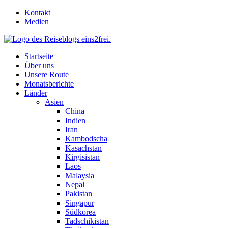
Skip
Kontakt
to
Medien
content
Startseite
Über uns
Unsere Route
Monatsberichte
Länder
Asien
China
Indien
Iran
Kambodscha
Kasachstan
Kirgisistan
Laos
Malaysia
Nepal
Pakistan
Singapur
Südkorea
Tadschikistan