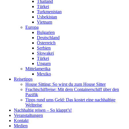
Thailand
Türkei
Turkmenistan
Usbekistan
Vietnam
Europa
Bulgarien
Deutschland
Österreich
Serbien
Slowakei
Türkei
Ungarn
Mittelamerika
Mexiko
Reisetipps
House Sitting: So wirst du zum House Sitter
Frachtschiffreise: Mit dem Containerschiff über den
Pazifik
Tipps rund ums Geld: Das kostet eine nachhaltige
Weltreise
Nachhaltig reisen – So klappt’s!
Veranstaltungen
Kontakt
Medien