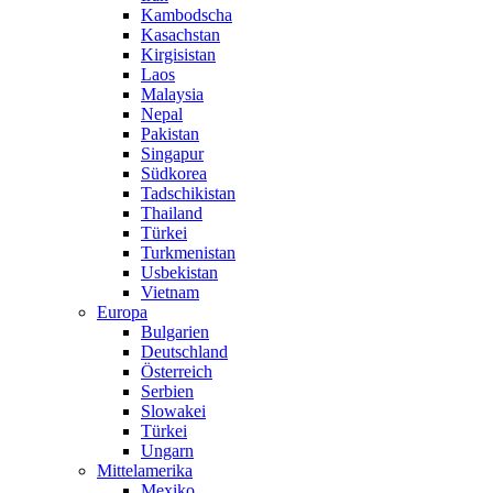
Kambodscha
Kasachstan
Kirgisistan
Laos
Malaysia
Nepal
Pakistan
Singapur
Südkorea
Tadschikistan
Thailand
Türkei
Turkmenistan
Usbekistan
Vietnam
Europa
Bulgarien
Deutschland
Österreich
Serbien
Slowakei
Türkei
Ungarn
Mittelamerika
Mexiko