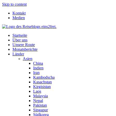
Skip to content
Kontakt
Medien
Startseite
Über uns
Unsere Route
Monatsberichte
Länder
Asien
China
Indien
Iran
Kambodscha
Kasachstan
Kirgisistan
Laos
Malaysia
Nepal
Pakistan
Singapur
Südkorea