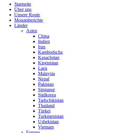
Startseite
Über uns
Unsere Route
Monatsberichte
Länder
Asien
China
Indien
Iran
Kambodscha
Kasachstan
Kirgisistan
Laos
Malaysia
Nepal
Pakistan
Singapur
Südkorea
Tadschikistan
Thailand
Türkei
Turkmenistan
Usbekistan
Vietnam
Europa