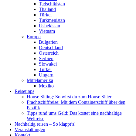
Tadschikistan
Thailand
Türkei
Turkmenistan
Usbekistan
Vietnam
Europa
Bulgarien
Deutschland
Österreich
Serbien
Slowakei
Türkei
Ungarn
Mittelamerika
Mexiko
Reisetipps
House Sitting: So wirst du zum House Sitter
Frachtschiffreise: Mit dem Containerschiff über den
Pazifik
Tipps rund ums Geld: Das kostet eine nachhaltige
Weltreise
Nachhaltig reisen – So klappt’s!
Veranstaltungen
Kontakt