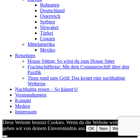
Bulgarien
Deutschland
Österreich
Serbien
Slowakei
Türkei
Ungarn
Mittelamerika
Mexiko
Reisetipps
House Sitting: So wirst du zum House Sitter
Frachtschiffreise: Mit dem Containerschiff über den
Pazifik
Tipps rund ums Geld: Das kostet eine nachhaltige
Weltreise
Nachhaltig reisen – So klappt’s!
Veranstaltungen
Kontakt
Medien
Impressum
Diese Website benutzt Cookies. Wenn du die Website weiter nutzt,
gehen wir von deinem Einverständnis aus.
OK
Nein
Weiterlesen