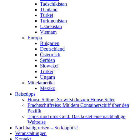
Tadschikistan
Thailand
Türkei
Turkmenistan
Usbekistan
Vietnam
Europa
Bulgarien
Deutschland
Österreich
Serbien
Slowakei
Türkei
Ungarn
Mittelamerika
Mexiko
Reisetipps
House Sitting: So wirst du zum House Sitter
Frachtschiffreise: Mit dem Containerschiff über den
Pazifik
Tipps rund ums Geld: Das kostet eine nachhaltige
Weltreise
Nachhaltig reisen – So klappt’s!
Veranstaltungen
Kontakt