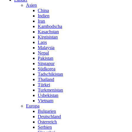
Asien
China
Indien
Iran
Kambodscha
Kasachstan
Kirgisistan
Laos
Malaysia
Nepal
Pakistan
Singapur
Südkorea
Tadschikistan
Thailand
Türkei
Turkmenistan
Usbekistan
Vietnam
Europa
Bulgarien
Deutschland
Österreich
Serbien