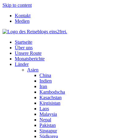
Skip to content
Kontakt
Medien
Startseite
Über uns
Unsere Route
Monatsberichte
Länder
Asien
China
Indien
Iran
Kambodscha
Kasachstan
Kirgisistan
Laos
Malaysia
Nepal
Pakistan
Singapur
Südkorea