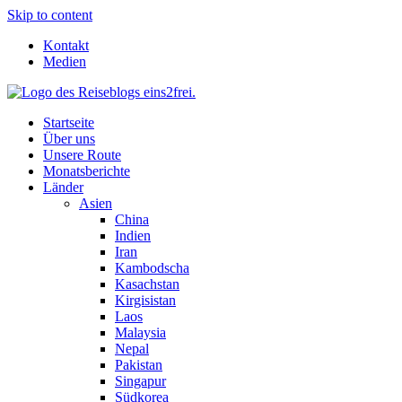
Skip to content
Kontakt
Medien
Startseite
Über uns
Unsere Route
Monatsberichte
Länder
Asien
China
Indien
Iran
Kambodscha
Kasachstan
Kirgisistan
Laos
Malaysia
Nepal
Pakistan
Singapur
Südkorea