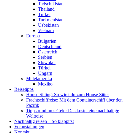
Tadschikistan
Thailand
Türkei
Turkmenistan
Usbekistan
Vietnam
Europa
Bulgarien
Deutschland
Österreich
Serbien
Slowakei
Türkei
Ungarn
Mittelamerika
Mexiko
Reisetipps
House Sitting: So wirst du zum House Sitter
Frachtschiffreise: Mit dem Containerschiff über den
Pazifik
Tipps rund ums Geld: Das kostet eine nachhaltige
Weltreise
Nachhaltig reisen – So klappt’s!
Veranstaltungen
Kontakt