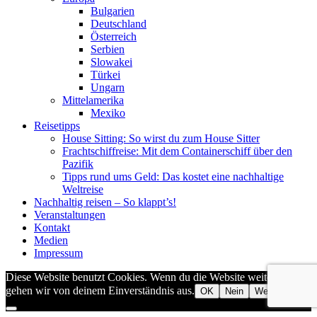
Bulgarien
Deutschland
Österreich
Serbien
Slowakei
Türkei
Ungarn
Mittelamerika
Mexiko
Reisetipps
House Sitting: So wirst du zum House Sitter
Frachtschiffreise: Mit dem Containerschiff über den
Pazifik
Tipps rund ums Geld: Das kostet eine nachhaltige
Weltreise
Nachhaltig reisen – So klappt’s!
Veranstaltungen
Kontakt
Medien
Impressum
Diese Website benutzt Cookies. Wenn du die Website weiter nutzt,
gehen wir von deinem Einverständnis aus.
OK
Nein
Weiterlesen