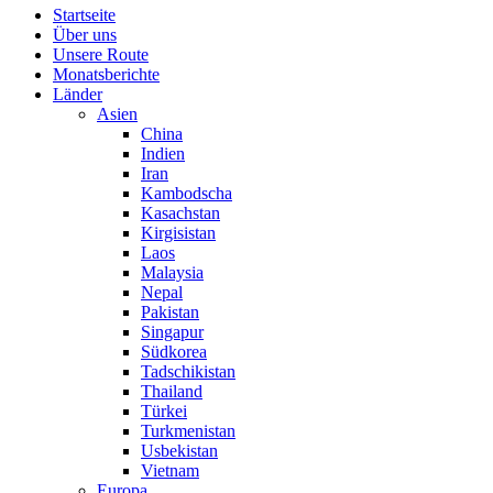
Startseite
Über uns
Unsere Route
Monatsberichte
Länder
Asien
China
Indien
Iran
Kambodscha
Kasachstan
Kirgisistan
Laos
Malaysia
Nepal
Pakistan
Singapur
Südkorea
Tadschikistan
Thailand
Türkei
Turkmenistan
Usbekistan
Vietnam
Europa