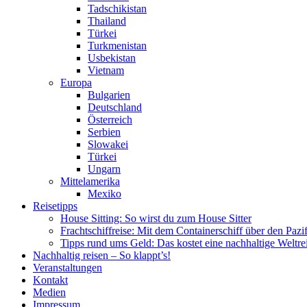
Tadschikistan
Thailand
Türkei
Turkmenistan
Usbekistan
Vietnam
Europa
Bulgarien
Deutschland
Österreich
Serbien
Slowakei
Türkei
Ungarn
Mittelamerika
Mexiko
Reisetipps
House Sitting: So wirst du zum House Sitter
Frachtschiffreise: Mit dem Containerschiff über den Pazi
Tipps rund ums Geld: Das kostet eine nachhaltige Weltre
Nachhaltig reisen – So klappt’s!
Veranstaltungen
Kontakt
Medien
Impressum