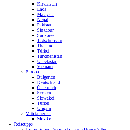
Kirgisistan
Laos
Malaysia
Nepal
Pakistan
Singapur
Südkorea
Tadschikistan
Thailand
Türkei
Turkmenistan
Usbekistan
Vietnam
Europa
Bulgarien
Deutschland
Österreich
Serbien
Slowakei
Türkei
Ungarn
Mittelamerika
Mexiko
Reisetipps
House Sitting: So wirst du zum House Sitter