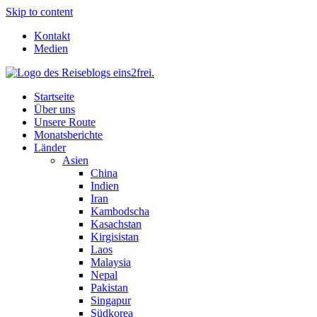
Skip to content
Kontakt
Medien
Startseite
Über uns
Unsere Route
Monatsberichte
Länder
Asien
China
Indien
Iran
Kambodscha
Kasachstan
Kirgisistan
Laos
Malaysia
Nepal
Pakistan
Singapur
Südkorea