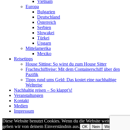
Vietnam
Europa
Bulgarien
Deutschland
Österreich
Serbien
Slowakei
Türkei
Ungarn
Mittelamerika
Mexiko
Reisetipps
House Sitting: So wirst du zum House Sitter
Frachtschiffreise: Mit dem Containerschiff über den
Pazifik
Tipps rund ums Geld: Das kostet eine nachhaltige
Weltreise
Nachhaltig reisen – So klappt’s!
Veranstaltungen
Kontakt
Medien
Impressum
Diese Website benutzt Cookies. Wenn du die Website weiter nutzt,
gehen wir von deinem Einverständnis aus.
OK
Nein
Weiterlesen