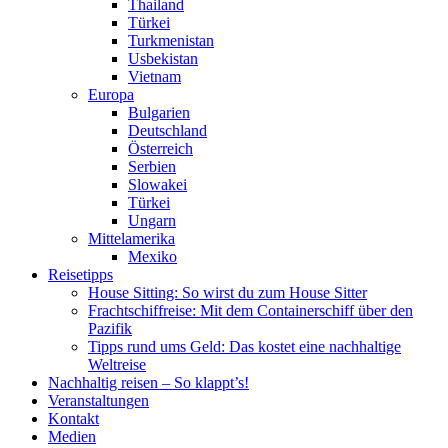
Thailand
Türkei
Turkmenistan
Usbekistan
Vietnam
Europa
Bulgarien
Deutschland
Österreich
Serbien
Slowakei
Türkei
Ungarn
Mittelamerika
Mexiko
Reisetipps
House Sitting: So wirst du zum House Sitter
Frachtschiffreise: Mit dem Containerschiff über den
Pazifik
Tipps rund ums Geld: Das kostet eine nachhaltige
Weltreise
Nachhaltig reisen – So klappt’s!
Veranstaltungen
Kontakt
Medien