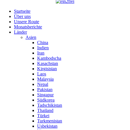
Startseite
Über uns
Unsere Route
Monatsberichte
Länder
Asien
China
Indien
Iran
Kambodscha
Kasachstan
Kirgisistan
Laos
Malaysia
Nepal
Pakistan
Singapur
Südkorea
Tadschikistan
Thailand
Türkei
Turkmenistan
Usbekistan