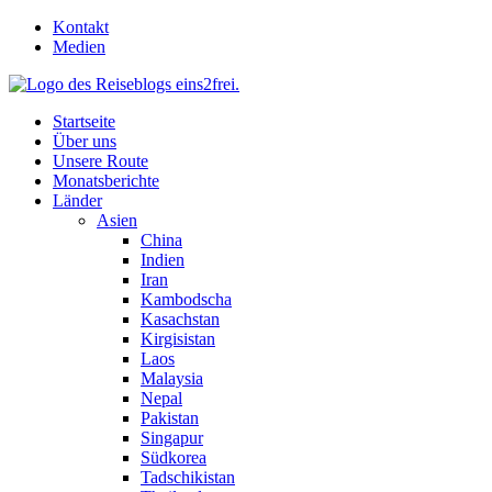
Skip
Kontakt
to
Medien
content
Startseite
Über uns
Unsere Route
Monatsberichte
Länder
Asien
China
Indien
Iran
Kambodscha
Kasachstan
Kirgisistan
Laos
Malaysia
Nepal
Pakistan
Singapur
Südkorea
Tadschikistan