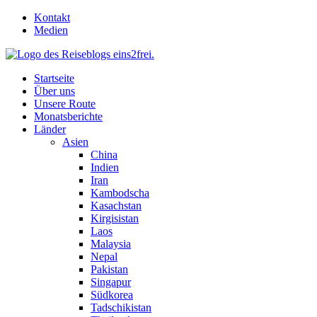
Skip
Kontakt
to
Medien
content
Startseite
Über uns
Unsere Route
Monatsberichte
Länder
Asien
China
Indien
Iran
Kambodscha
Kasachstan
Kirgisistan
Laos
Malaysia
Nepal
Pakistan
Singapur
Südkorea
Tadschikistan