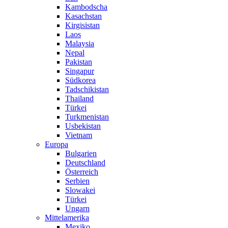
Kambodscha
Kasachstan
Kirgisistan
Laos
Malaysia
Nepal
Pakistan
Singapur
Südkorea
Tadschikistan
Thailand
Türkei
Turkmenistan
Usbekistan
Vietnam
Europa
Bulgarien
Deutschland
Österreich
Serbien
Slowakei
Türkei
Ungarn
Mittelamerika
Mexiko