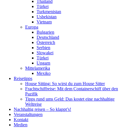
Thailand
Türkei
Turkmenistan
Usbekistan
Vietnam
Europa
Bulgarien
Deutschland
Österreich
Serbien
Slowakei
Türkei
Ungarn
Mittelamerika
Mexiko
Reisetipps
House Sitting: So wirst du zum House Sitter
Frachtschiffreise: Mit dem Containerschiff über den
Pazifik
Tipps rund ums Geld: Das kostet eine nachhaltige
Weltreise
Nachhaltig reisen – So klappt’s!
Veranstaltungen
Kontakt
Medien