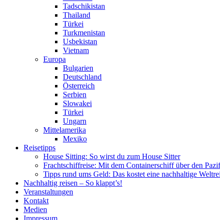
Tadschikistan
Thailand
Türkei
Turkmenistan
Usbekistan
Vietnam
Europa
Bulgarien
Deutschland
Österreich
Serbien
Slowakei
Türkei
Ungarn
Mittelamerika
Mexiko
Reisetipps
House Sitting: So wirst du zum House Sitter
Frachtschiffreise: Mit dem Containerschiff über den Pazi
Tipps rund ums Geld: Das kostet eine nachhaltige Weltre
Nachhaltig reisen – So klappt’s!
Veranstaltungen
Kontakt
Medien
Impressum