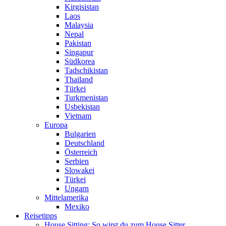
Kirgisistan
Laos
Malaysia
Nepal
Pakistan
Singapur
Südkorea
Tadschikistan
Thailand
Türkei
Turkmenistan
Usbekistan
Vietnam
Europa
Bulgarien
Deutschland
Österreich
Serbien
Slowakei
Türkei
Ungarn
Mittelamerika
Mexiko
Reisetipps
House Sitting: So wirst du zum House Sitter