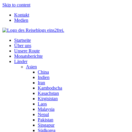
Skip to content
Kontakt
Medien
Startseite
Über uns
Unsere Route
Monatsberichte
Länder
Asien
China
Indien
Iran
Kambodscha
Kasachstan
Kirgisistan
Laos
Malaysia
Nepal
Pakistan
Singapur
Südkorea