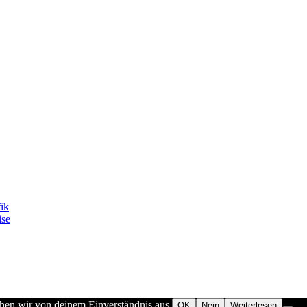
fik
ise
ehen wir von deinem Einverständnis aus.
OK
Nein
Weiterlesen