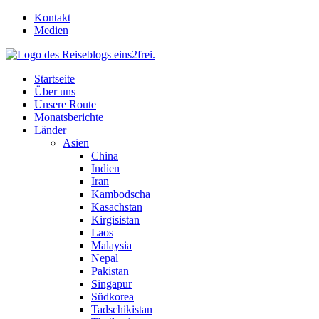
Skip
Kontakt
to
Medien
content
Startseite
Über uns
Unsere Route
Monatsberichte
Länder
Asien
China
Indien
Iran
Kambodscha
Kasachstan
Kirgisistan
Laos
Malaysia
Nepal
Pakistan
Singapur
Südkorea
Tadschikistan