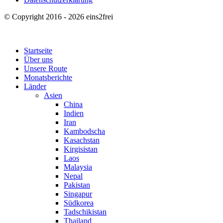
© Copyright 2016 - 2026 eins2frei
Startseite
Über uns
Unsere Route
Monatsberichte
Länder
Asien
China
Indien
Iran
Kambodscha
Kasachstan
Kirgisistan
Laos
Malaysia
Nepal
Pakistan
Singapur
Südkorea
Tadschikistan
Thailand