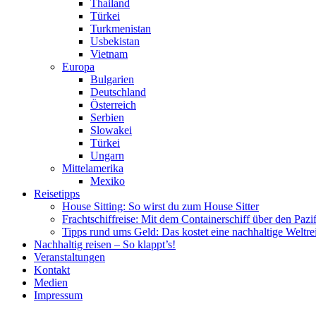
Thailand
Türkei
Turkmenistan
Usbekistan
Vietnam
Europa
Bulgarien
Deutschland
Österreich
Serbien
Slowakei
Türkei
Ungarn
Mittelamerika
Mexiko
Reisetipps
House Sitting: So wirst du zum House Sitter
Frachtschiffreise: Mit dem Containerschiff über den Pazi
Tipps rund ums Geld: Das kostet eine nachhaltige Weltre
Nachhaltig reisen – So klappt’s!
Veranstaltungen
Kontakt
Medien
Impressum