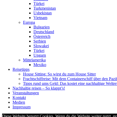
Türkei
Turkmenistan
Usbekistan
Vietnam
Europa
Bulgarien
Deutschland
Österreich
Serbien
Slowakei
Türkei
Ungarn
Mittelamerika
Mexiko
Reisetipps
House Sitting: So wirst du zum House Sitter
Frachtschiffreise: Mit dem Containerschiff über den Pazi
Tipps rund ums Geld: Das kostet eine nachhaltige Weltre
Nachhaltig reisen – So klappt’s!
Veranstaltungen
Kontakt
Medien
Impressum
Diese Website benutzt Cookies. Wenn du die Website weiter nutzt, g