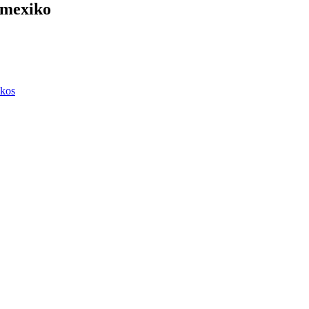
g-mexiko
ikos