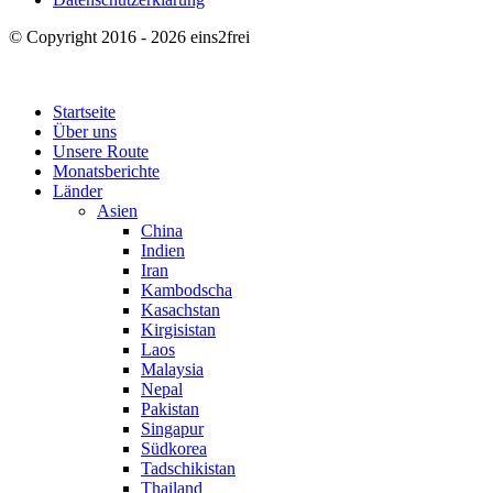
© Copyright 2016 - 2026 eins2frei
Startseite
Über uns
Unsere Route
Monatsberichte
Länder
Asien
China
Indien
Iran
Kambodscha
Kasachstan
Kirgisistan
Laos
Malaysia
Nepal
Pakistan
Singapur
Südkorea
Tadschikistan
Thailand