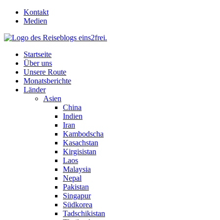
Skip
Kontakt
to
Medien
content
Startseite
Über uns
Unsere Route
Monatsberichte
Länder
Asien
China
Indien
Iran
Kambodscha
Kasachstan
Kirgisistan
Laos
Malaysia
Nepal
Pakistan
Singapur
Südkorea
Tadschikistan