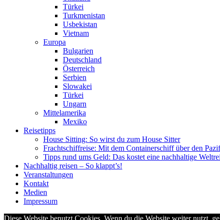
Türkei
Turkmenistan
Usbekistan
Vietnam
Europa
Bulgarien
Deutschland
Österreich
Serbien
Slowakei
Türkei
Ungarn
Mittelamerika
Mexiko
Reisetipps
House Sitting: So wirst du zum House Sitter
Frachtschiffreise: Mit dem Containerschiff über den Pazi
Tipps rund ums Geld: Das kostet eine nachhaltige Weltre
Nachhaltig reisen – So klappt’s!
Veranstaltungen
Kontakt
Medien
Impressum
Diese Website benutzt Cookies. Wenn du die Website weiter nutzt, g