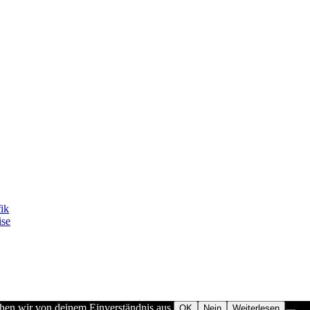
fik
ise
ehen wir von deinem Einverständnis aus.
OK
Nein
Weiterlesen