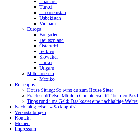
Thailand
Türkei
Turkmenistan
Usbekistan
Vietnam
Europa
Bulgarien
Deutschland
Österreich
Serbien
Slowakei
Türkei
Ungarn
Mittelamerika
Mexiko
Reisetipps
House Sitting: So wirst du zum House Sitter
Frachtschiffreise: Mit dem Containerschiff über den Pazi
Tipps rund ums Geld: Das kostet eine nachhaltige Weltre
Nachhaltig reisen – So klappt’s!
Veranstaltungen
Kontakt
Medien
Impressum