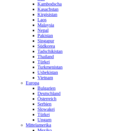
Kambodscha
Kasachstan
Kirgisistan
Laos
Malaysia
Nepal
Pakistan
Singapur
Südkorea
Tadschikistan
Thailand
Türkei
Turkmenistan
Usbekistan
Vietnam
Europa
Bulgarien
Deutschland
Österreich
Serbien
Slowakei
Türkei
Ungarn
Mittelamerika
Mexiko