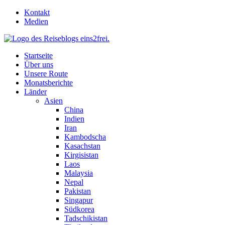
Skip
Kontakt
to
Medien
content
Startseite
Über uns
Unsere Route
Monatsberichte
Länder
Asien
China
Indien
Iran
Kambodscha
Kasachstan
Kirgisistan
Laos
Malaysia
Nepal
Pakistan
Singapur
Südkorea
Tadschikistan