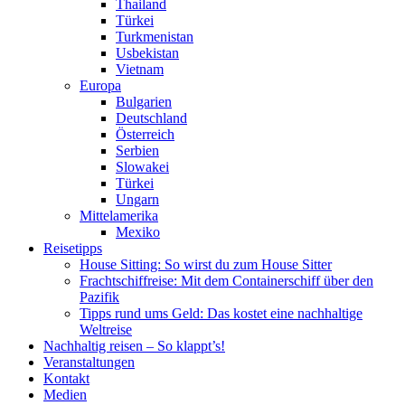
Thailand
Türkei
Turkmenistan
Usbekistan
Vietnam
Europa
Bulgarien
Deutschland
Österreich
Serbien
Slowakei
Türkei
Ungarn
Mittelamerika
Mexiko
Reisetipps
House Sitting: So wirst du zum House Sitter
Frachtschiffreise: Mit dem Containerschiff über den
Pazifik
Tipps rund ums Geld: Das kostet eine nachhaltige
Weltreise
Nachhaltig reisen – So klappt’s!
Veranstaltungen
Kontakt
Medien