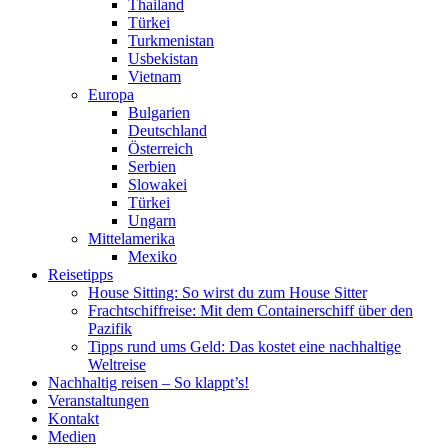
Thailand
Türkei
Turkmenistan
Usbekistan
Vietnam
Europa
Bulgarien
Deutschland
Österreich
Serbien
Slowakei
Türkei
Ungarn
Mittelamerika
Mexiko
Reisetipps
House Sitting: So wirst du zum House Sitter
Frachtschiffreise: Mit dem Containerschiff über den
Pazifik
Tipps rund ums Geld: Das kostet eine nachhaltige
Weltreise
Nachhaltig reisen – So klappt’s!
Veranstaltungen
Kontakt
Medien