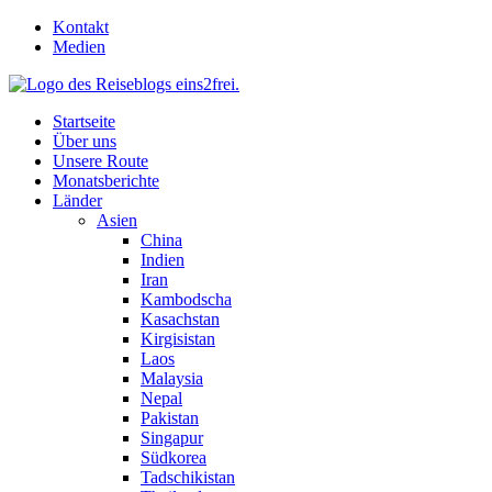
Skip
Kontakt
to
Medien
content
Startseite
Über uns
Unsere Route
Monatsberichte
Länder
Asien
China
Indien
Iran
Kambodscha
Kasachstan
Kirgisistan
Laos
Malaysia
Nepal
Pakistan
Singapur
Südkorea
Tadschikistan