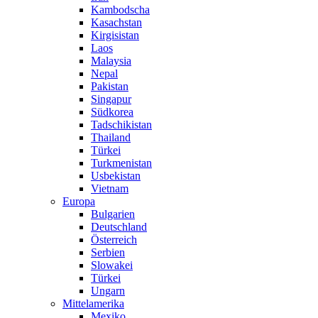
Kambodscha
Kasachstan
Kirgisistan
Laos
Malaysia
Nepal
Pakistan
Singapur
Südkorea
Tadschikistan
Thailand
Türkei
Turkmenistan
Usbekistan
Vietnam
Europa
Bulgarien
Deutschland
Österreich
Serbien
Slowakei
Türkei
Ungarn
Mittelamerika
Mexiko