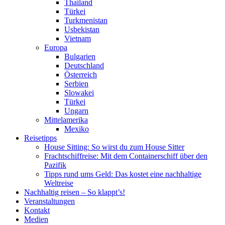
Thailand
Türkei
Turkmenistan
Usbekistan
Vietnam
Europa
Bulgarien
Deutschland
Österreich
Serbien
Slowakei
Türkei
Ungarn
Mittelamerika
Mexiko
Reisetipps
House Sitting: So wirst du zum House Sitter
Frachtschiffreise: Mit dem Containerschiff über den
Pazifik
Tipps rund ums Geld: Das kostet eine nachhaltige
Weltreise
Nachhaltig reisen – So klappt’s!
Veranstaltungen
Kontakt
Medien