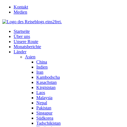
Skip
Kontakt
to
Medien
content
Startseite
Über uns
Unsere Route
Monatsberichte
Länder
Asien
China
Indien
Iran
Kambodscha
Kasachstan
Kirgisistan
Laos
Malaysia
Nepal
Pakistan
Singapur
Südkorea
Tadschikistan