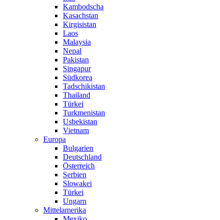
Kambodscha
Kasachstan
Kirgisistan
Laos
Malaysia
Nepal
Pakistan
Singapur
Südkorea
Tadschikistan
Thailand
Türkei
Turkmenistan
Usbekistan
Vietnam
Europa
Bulgarien
Deutschland
Österreich
Serbien
Slowakei
Türkei
Ungarn
Mittelamerika
Mexiko