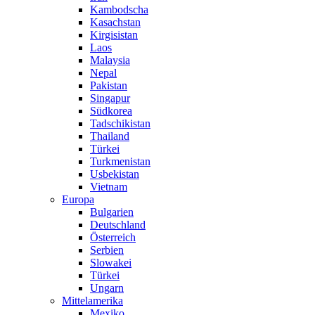
Kambodscha
Kasachstan
Kirgisistan
Laos
Malaysia
Nepal
Pakistan
Singapur
Südkorea
Tadschikistan
Thailand
Türkei
Turkmenistan
Usbekistan
Vietnam
Europa
Bulgarien
Deutschland
Österreich
Serbien
Slowakei
Türkei
Ungarn
Mittelamerika
Mexiko