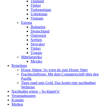
Thailand
Türkei
Turkmenistan
Usbekistan
Vietnam
Europa
Bulgarien
Deutschland
Österreich
Serbien
Slowakei
Türkei
Ungarn
Mittelamerika
Mexiko
Reisetipps
House Sitting: So wirst du zum House Sitter
Frachtschiffreise: Mit dem Containerschiff über den
Pazifik
Tipps rund ums Geld: Das kostet eine nachhaltige
Weltreise
Nachhaltig reisen – So klappt’s!
Veranstaltungen
Kontakt
Medien