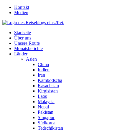
Skip
Kontakt
to
Medien
content
Startseite
Über uns
Unsere Route
Monatsberichte
Länder
Asien
China
Indien
Iran
Kambodscha
Kasachstan
Kirgisistan
Laos
Malaysia
Nepal
Pakistan
Singapur
Südkorea
Tadschikistan