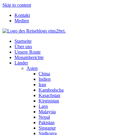
Skip to content
Kontakt
Medien
Startseite
Über uns
Unsere Route
Monatsberichte
Länder
Asien
China
Indien
Iran
Kambodscha
Kasachstan
Kirgisistan
Laos
Malaysia
Nepal
Pakistan
Singapur
Südkorea