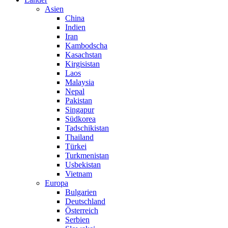
Asien
China
Indien
Iran
Kambodscha
Kasachstan
Kirgisistan
Laos
Malaysia
Nepal
Pakistan
Singapur
Südkorea
Tadschikistan
Thailand
Türkei
Turkmenistan
Usbekistan
Vietnam
Europa
Bulgarien
Deutschland
Österreich
Serbien