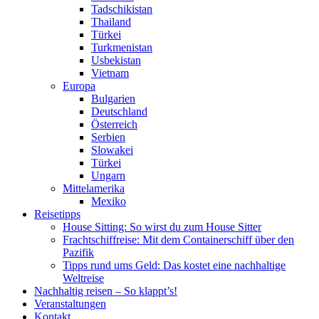
Tadschikistan
Thailand
Türkei
Turkmenistan
Usbekistan
Vietnam
Europa
Bulgarien
Deutschland
Österreich
Serbien
Slowakei
Türkei
Ungarn
Mittelamerika
Mexiko
Reisetipps
House Sitting: So wirst du zum House Sitter
Frachtschiffreise: Mit dem Containerschiff über den
Pazifik
Tipps rund ums Geld: Das kostet eine nachhaltige
Weltreise
Nachhaltig reisen – So klappt’s!
Veranstaltungen
Kontakt