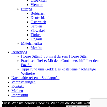
Usbekistan
Vietnam
Europa
Bulgarien
Deutschland
Österreich
Serbien
Slowakei
Türkei
Ungarn
Mittelamerika
Mexiko
Reisetipps
House Sitting: So wirst du zum House Sitter
Frachtschiffreise: Mit dem Containerschiff über den
Pazifik
Tipps rund ums Geld: Das kostet eine nachhaltige
Weltreise
Nachhaltig reisen – So klappt’s!
Veranstaltungen
Kontakt
Medien
Impressum
Diese Website benutzt Cookies. Wenn du die Website weiter nutzt,