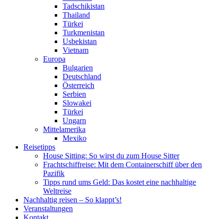
Tadschikistan
Thailand
Türkei
Turkmenistan
Usbekistan
Vietnam
Europa
Bulgarien
Deutschland
Österreich
Serbien
Slowakei
Türkei
Ungarn
Mittelamerika
Mexiko
Reisetipps
House Sitting: So wirst du zum House Sitter
Frachtschiffreise: Mit dem Containerschiff über den
Pazifik
Tipps rund ums Geld: Das kostet eine nachhaltige
Weltreise
Nachhaltig reisen – So klappt’s!
Veranstaltungen
Kontakt