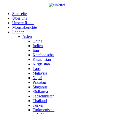
Startseite
Über uns
Unsere Route
Monatsberichte
Länder
Asien
China
Indien
Iran
Kambodscha
Kasachstan
Kirgisistan
Laos
Malaysia
Nepal
Pakistan
Singapur
Südkorea
Tadschikistan
Thailand
Türkei
Turkmenistan