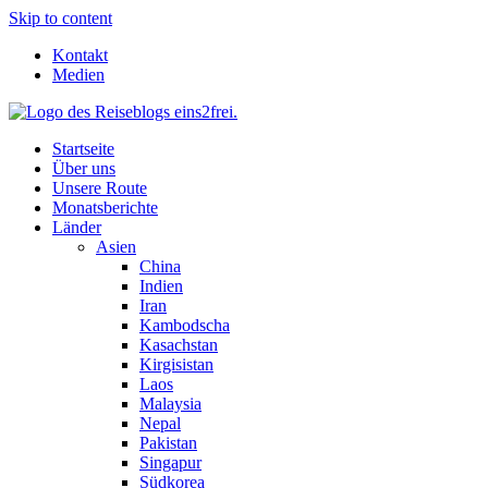
Skip to content
Kontakt
Medien
Startseite
Über uns
Unsere Route
Monatsberichte
Länder
Asien
China
Indien
Iran
Kambodscha
Kasachstan
Kirgisistan
Laos
Malaysia
Nepal
Pakistan
Singapur
Südkorea