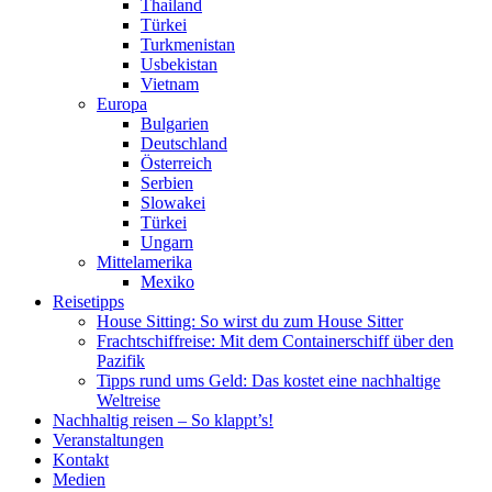
Thailand
Türkei
Turkmenistan
Usbekistan
Vietnam
Europa
Bulgarien
Deutschland
Österreich
Serbien
Slowakei
Türkei
Ungarn
Mittelamerika
Mexiko
Reisetipps
House Sitting: So wirst du zum House Sitter
Frachtschiffreise: Mit dem Containerschiff über den
Pazifik
Tipps rund ums Geld: Das kostet eine nachhaltige
Weltreise
Nachhaltig reisen – So klappt’s!
Veranstaltungen
Kontakt
Medien