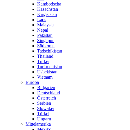
Kambodscha
Kasachstan
Kirgisistan
Laos
Malaysia
Nepal
Pakistan
Singapur
Südkorea
Tadschikistan
Thailand
Türkei
Turkmenistan
Usbekistan
Vietnam
Europa
Bulgarien
Deutschland
Österreich
Serbien
Slowakei
Türkei
Ungarn
Mittelamerika
Mexiko