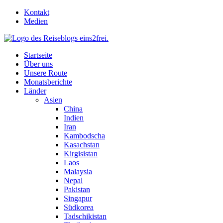
Skip
Kontakt
to
Medien
content
Startseite
Über uns
Unsere Route
Monatsberichte
Länder
Asien
China
Indien
Iran
Kambodscha
Kasachstan
Kirgisistan
Laos
Malaysia
Nepal
Pakistan
Singapur
Südkorea
Tadschikistan