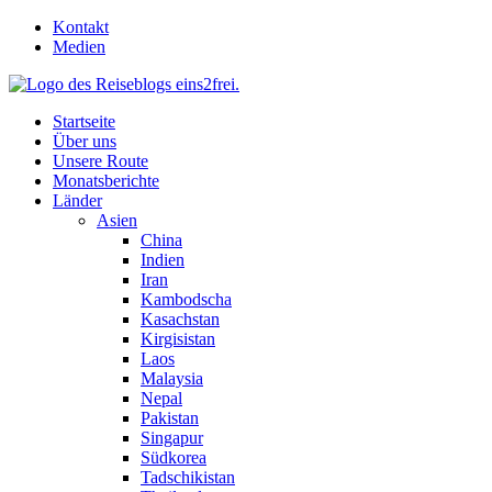
Skip
Kontakt
to
Medien
content
Startseite
Über uns
Unsere Route
Monatsberichte
Länder
Asien
China
Indien
Iran
Kambodscha
Kasachstan
Kirgisistan
Laos
Malaysia
Nepal
Pakistan
Singapur
Südkorea
Tadschikistan