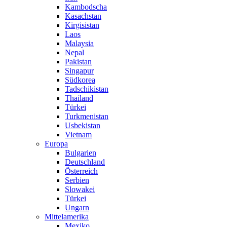
Kambodscha
Kasachstan
Kirgisistan
Laos
Malaysia
Nepal
Pakistan
Singapur
Südkorea
Tadschikistan
Thailand
Türkei
Turkmenistan
Usbekistan
Vietnam
Europa
Bulgarien
Deutschland
Österreich
Serbien
Slowakei
Türkei
Ungarn
Mittelamerika
Mexiko