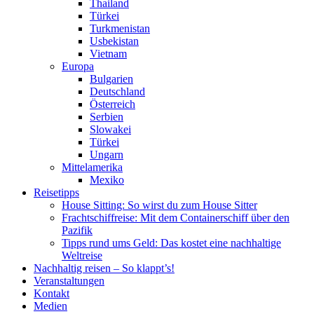
Thailand
Türkei
Turkmenistan
Usbekistan
Vietnam
Europa
Bulgarien
Deutschland
Österreich
Serbien
Slowakei
Türkei
Ungarn
Mittelamerika
Mexiko
Reisetipps
House Sitting: So wirst du zum House Sitter
Frachtschiffreise: Mit dem Containerschiff über den
Pazifik
Tipps rund ums Geld: Das kostet eine nachhaltige
Weltreise
Nachhaltig reisen – So klappt’s!
Veranstaltungen
Kontakt
Medien