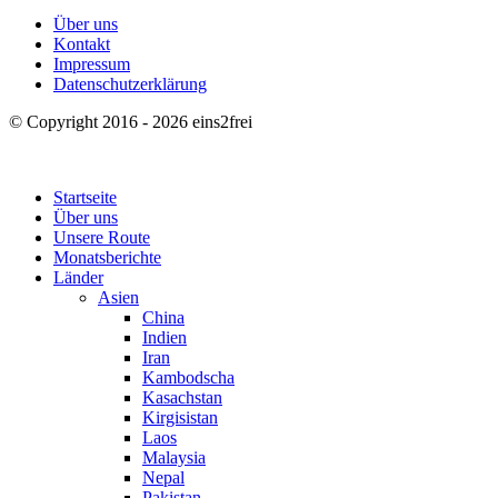
Über uns
Kontakt
Impressum
Datenschutzerklärung
© Copyright 2016 - 2026 eins2frei
Startseite
Über uns
Unsere Route
Monatsberichte
Länder
Asien
China
Indien
Iran
Kambodscha
Kasachstan
Kirgisistan
Laos
Malaysia
Nepal
Pakistan