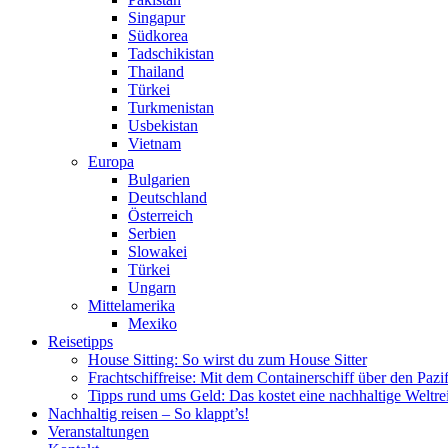
Singapur
Südkorea
Tadschikistan
Thailand
Türkei
Turkmenistan
Usbekistan
Vietnam
Europa
Bulgarien
Deutschland
Österreich
Serbien
Slowakei
Türkei
Ungarn
Mittelamerika
Mexiko
Reisetipps
House Sitting: So wirst du zum House Sitter
Frachtschiffreise: Mit dem Containerschiff über den Pazi
Tipps rund ums Geld: Das kostet eine nachhaltige Weltre
Nachhaltig reisen – So klappt’s!
Veranstaltungen