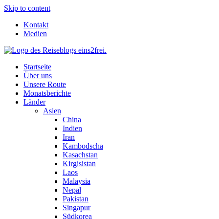
Skip to content
Kontakt
Medien
Startseite
Über uns
Unsere Route
Monatsberichte
Länder
Asien
China
Indien
Iran
Kambodscha
Kasachstan
Kirgisistan
Laos
Malaysia
Nepal
Pakistan
Singapur
Südkorea