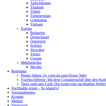
Tadschikistan
Thailand
Türkei
Turkmenistan
Usbekistan
Vietnam
Europa
Bulgarien
Deutschland
Österreich
Serbien
Slowakei
Türkei
Ungarn
Mittelamerika
Mexiko
Reisetipps
House Sitting: So wirst du zum House Sitter
Frachtschiffreise: Mit dem Containerschiff über den Pazi
Tipps rund ums Geld: Das kostet eine nachhaltige Weltre
Nachhaltig reisen – So klappt’s!
Veranstaltungen
Kontakt
Medien
Impressum