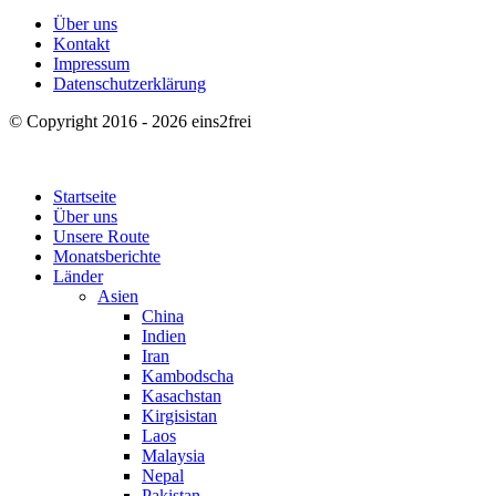
Über uns
Kontakt
Impressum
Datenschutzerklärung
© Copyright 2016 - 2026 eins2frei
Startseite
Über uns
Unsere Route
Monatsberichte
Länder
Asien
China
Indien
Iran
Kambodscha
Kasachstan
Kirgisistan
Laos
Malaysia
Nepal
Pakistan