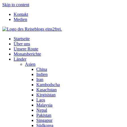
Skip to content
Kontakt
Medien
Startseite
Über uns
Unsere Route
Monatsberichte
Länder
Asien
China
Indien
Iran
Kambodscha
Kasachstan
Kirgisistan
Laos
Malaysia
Nepal
Pakistan
Singapur
Südkorea