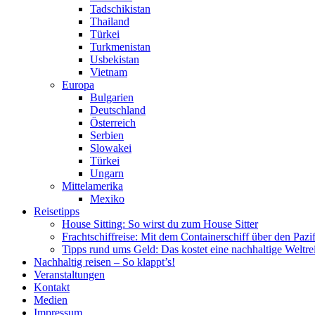
Tadschikistan
Thailand
Türkei
Turkmenistan
Usbekistan
Vietnam
Europa
Bulgarien
Deutschland
Österreich
Serbien
Slowakei
Türkei
Ungarn
Mittelamerika
Mexiko
Reisetipps
House Sitting: So wirst du zum House Sitter
Frachtschiffreise: Mit dem Containerschiff über den Pazi
Tipps rund ums Geld: Das kostet eine nachhaltige Weltre
Nachhaltig reisen – So klappt’s!
Veranstaltungen
Kontakt
Medien
Impressum