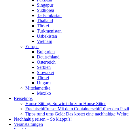
Singapur
Südkorea
Tadschikistan
Thailand
Türkei
Turkmenistan
Usbekistan
Vietnam
Europa
Bulgarien
Deutschland
Österreich
Serbien
Slowakei
Türkei
Ungarn
Mittelamerika
Mexiko
Reisetipps
House Sitting: So wirst du zum House Sitter
Frachtschiffreise: Mit dem Containerschiff über den Pazi
Tipps rund ums Geld: Das kostet eine nachhaltige Weltre
Nachhaltig reisen – So klappt’s!
Veranstaltungen