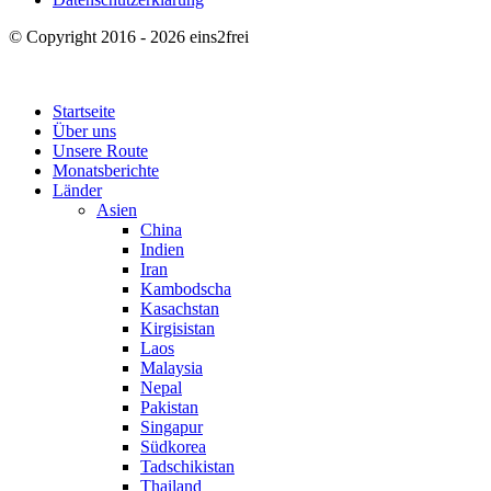
© Copyright 2016 - 2026 eins2frei
Startseite
Über uns
Unsere Route
Monatsberichte
Länder
Asien
China
Indien
Iran
Kambodscha
Kasachstan
Kirgisistan
Laos
Malaysia
Nepal
Pakistan
Singapur
Südkorea
Tadschikistan
Thailand