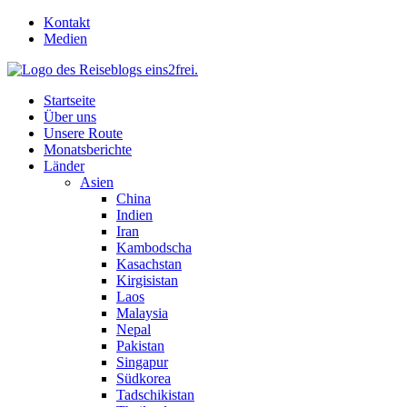
Skip
Kontakt
to
Medien
content
Startseite
Über uns
Unsere Route
Monatsberichte
Länder
Asien
China
Indien
Iran
Kambodscha
Kasachstan
Kirgisistan
Laos
Malaysia
Nepal
Pakistan
Singapur
Südkorea
Tadschikistan