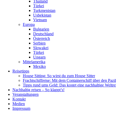
Thailand
Türkei
Turkmenistan
Usbekistan
Vietnam
Europa
Bulgarien
Deutschland
Österreich
Serbien
Slowakei
Türkei
Ungarn
Mittelamerika
Mexiko
Reisetipps
House Sitting: So wirst du zum House Sitter
Frachtschiffreise: Mit dem Containerschiff über den Pazi
Tipps rund ums Geld: Das kostet eine nachhaltige Weltre
Nachhaltig reisen – So klappt’s!
Veranstaltungen
Kontakt
Medien
Impressum