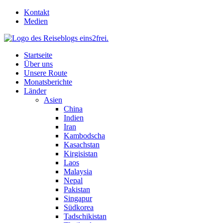
Skip
Kontakt
to
Medien
content
Startseite
Über uns
Unsere Route
Monatsberichte
Länder
Asien
China
Indien
Iran
Kambodscha
Kasachstan
Kirgisistan
Laos
Malaysia
Nepal
Pakistan
Singapur
Südkorea
Tadschikistan