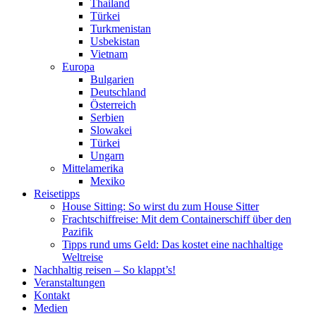
Thailand
Türkei
Turkmenistan
Usbekistan
Vietnam
Europa
Bulgarien
Deutschland
Österreich
Serbien
Slowakei
Türkei
Ungarn
Mittelamerika
Mexiko
Reisetipps
House Sitting: So wirst du zum House Sitter
Frachtschiffreise: Mit dem Containerschiff über den
Pazifik
Tipps rund ums Geld: Das kostet eine nachhaltige
Weltreise
Nachhaltig reisen – So klappt’s!
Veranstaltungen
Kontakt
Medien