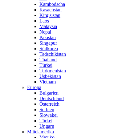
Kambodscha
Kasachstan
Kirgisistan
Laos
Malaysia
Nepal
Pakistan
Singapur
Südkorea
Tadschikistan
Thailand
Türkei
Turkmenistan
Usbekistan
Vietnam
Europa
Bulgarien
Deutschland
Österreich
Serbien
Slowakei
Türkei
Ungarn
Mittelamerika
Mexiko