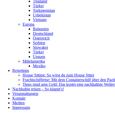
Thailand
Türkei
Turkmenistan
Usbekistan
Vietnam
Europa
Bulgarien
Deutschland
Österreich
Serbien
Slowakei
Türkei
Ungarn
Mittelamerika
Mexiko
Reisetipps
House Sitting: So wirst du zum House Sitter
Frachtschiffreise: Mit dem Containerschiff über den Pazi
Tipps rund ums Geld: Das kostet eine nachhaltige Weltre
Nachhaltig reisen – So klappt’s!
Veranstaltungen
Kontakt
Medien
Impressum