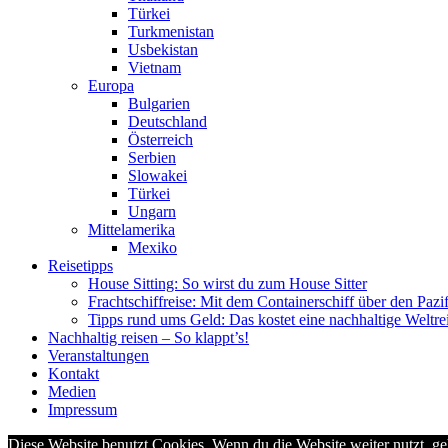
Türkei
Turkmenistan
Usbekistan
Vietnam
Europa
Bulgarien
Deutschland
Österreich
Serbien
Slowakei
Türkei
Ungarn
Mittelamerika
Mexiko
Reisetipps
House Sitting: So wirst du zum House Sitter
Frachtschiffreise: Mit dem Containerschiff über den Pazi
Tipps rund ums Geld: Das kostet eine nachhaltige Weltre
Nachhaltig reisen – So klappt’s!
Veranstaltungen
Kontakt
Medien
Impressum
Diese Website benutzt Cookies. Wenn du die Website weiter nutzt, g