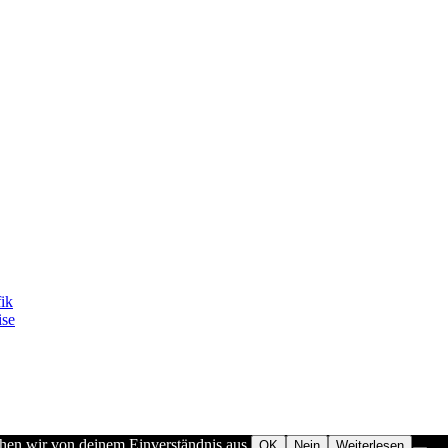
fik
ise
ehen wir von deinem Einverständnis aus.
OK
Nein
Weiterlesen