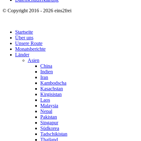
© Copyright 2016 - 2026 eins2frei
Startseite
Über uns
Unsere Route
Monatsberichte
Länder
Asien
China
Indien
Iran
Kambodscha
Kasachstan
Kirgisistan
Laos
Malaysia
Nepal
Pakistan
Singapur
Südkorea
Tadschikistan
Thailand