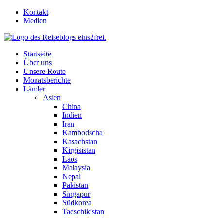
Skip
Kontakt
to
Medien
content
Startseite
Über uns
Unsere Route
Monatsberichte
Länder
Asien
China
Indien
Iran
Kambodscha
Kasachstan
Kirgisistan
Laos
Malaysia
Nepal
Pakistan
Singapur
Südkorea
Tadschikistan