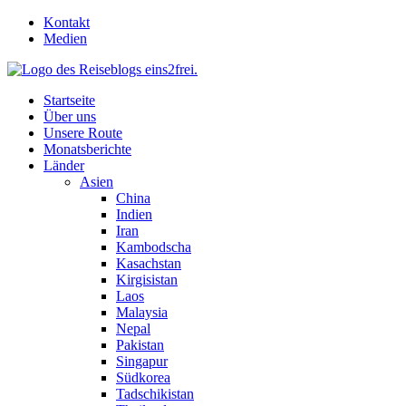
Skip
Kontakt
to
Medien
content
Startseite
Über uns
Unsere Route
Monatsberichte
Länder
Asien
China
Indien
Iran
Kambodscha
Kasachstan
Kirgisistan
Laos
Malaysia
Nepal
Pakistan
Singapur
Südkorea
Tadschikistan