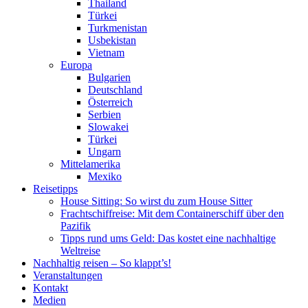
Thailand
Türkei
Turkmenistan
Usbekistan
Vietnam
Europa
Bulgarien
Deutschland
Österreich
Serbien
Slowakei
Türkei
Ungarn
Mittelamerika
Mexiko
Reisetipps
House Sitting: So wirst du zum House Sitter
Frachtschiffreise: Mit dem Containerschiff über den
Pazifik
Tipps rund ums Geld: Das kostet eine nachhaltige
Weltreise
Nachhaltig reisen – So klappt’s!
Veranstaltungen
Kontakt
Medien