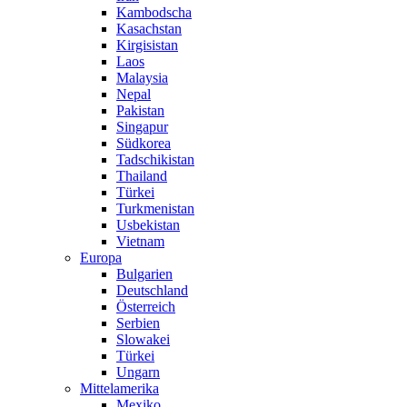
Kambodscha
Kasachstan
Kirgisistan
Laos
Malaysia
Nepal
Pakistan
Singapur
Südkorea
Tadschikistan
Thailand
Türkei
Turkmenistan
Usbekistan
Vietnam
Europa
Bulgarien
Deutschland
Österreich
Serbien
Slowakei
Türkei
Ungarn
Mittelamerika
Mexiko