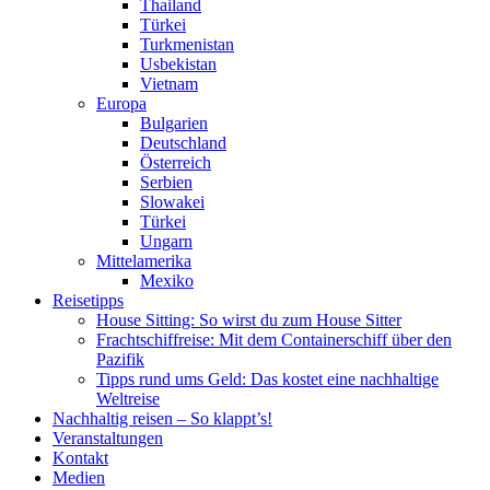
Thailand
Türkei
Turkmenistan
Usbekistan
Vietnam
Europa
Bulgarien
Deutschland
Österreich
Serbien
Slowakei
Türkei
Ungarn
Mittelamerika
Mexiko
Reisetipps
House Sitting: So wirst du zum House Sitter
Frachtschiffreise: Mit dem Containerschiff über den
Pazifik
Tipps rund ums Geld: Das kostet eine nachhaltige
Weltreise
Nachhaltig reisen – So klappt’s!
Veranstaltungen
Kontakt
Medien