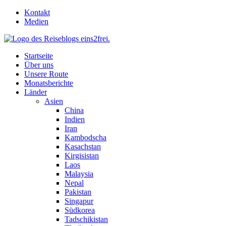
Skip
Kontakt
to
Medien
content
Startseite
Über uns
Unsere Route
Monatsberichte
Länder
Asien
China
Indien
Iran
Kambodscha
Kasachstan
Kirgisistan
Laos
Malaysia
Nepal
Pakistan
Singapur
Südkorea
Tadschikistan