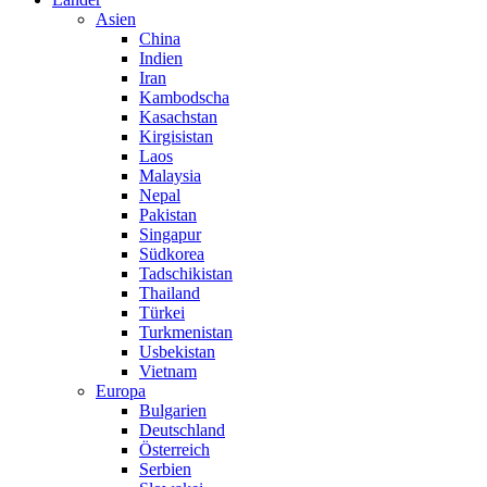
Asien
China
Indien
Iran
Kambodscha
Kasachstan
Kirgisistan
Laos
Malaysia
Nepal
Pakistan
Singapur
Südkorea
Tadschikistan
Thailand
Türkei
Turkmenistan
Usbekistan
Vietnam
Europa
Bulgarien
Deutschland
Österreich
Serbien