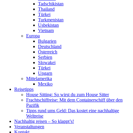
Tadschikistan
Thailand
Türkei
Turkmenistan
Usbekistan
Vietnam
Europa
Bulgarien
Deutschland
Österreich
Serbien
Slowakei
Türkei
Ungarn
Mittelamerika
Mexiko
Reisetipps
House Sitting: So wirst du zum House Sitter
Frachtschiffreise: Mit dem Containerschiff über den
Pazifik
Tipps rund ums Geld: Das kostet eine nachhaltige
Weltreise
Nachhaltig reisen – So klappt’s!
Veranstaltungen
Kontakt