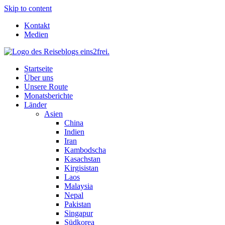
Skip to content
Kontakt
Medien
Startseite
Über uns
Unsere Route
Monatsberichte
Länder
Asien
China
Indien
Iran
Kambodscha
Kasachstan
Kirgisistan
Laos
Malaysia
Nepal
Pakistan
Singapur
Südkorea