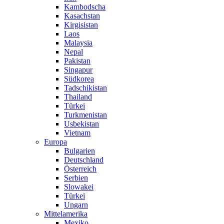
Kambodscha
Kasachstan
Kirgisistan
Laos
Malaysia
Nepal
Pakistan
Singapur
Südkorea
Tadschikistan
Thailand
Türkei
Turkmenistan
Usbekistan
Vietnam
Europa
Bulgarien
Deutschland
Österreich
Serbien
Slowakei
Türkei
Ungarn
Mittelamerika
Mexiko