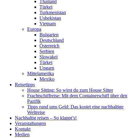
Thailand
Türkei
Turkmenistan
Usbekistan
Vietnam
Europa
Bulgarien
Deutschland
Österreich
Serbien
Slowakei
Türkei
Ungarn
Mittelamerika
Mexiko
Reisetipps
House Sitting: So wirst du zum House Sitter
Frachtschiffreise: Mit dem Containerschiff über den
Pazifik
Tipps rund ums Geld: Das kostet eine nachhaltige
Weltreise
Nachhaltig reisen – So klappt’s!
Veranstaltungen
Kontakt
Medien