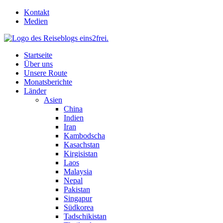
Skip
Kontakt
to
Medien
content
Startseite
Über uns
Unsere Route
Monatsberichte
Länder
Asien
China
Indien
Iran
Kambodscha
Kasachstan
Kirgisistan
Laos
Malaysia
Nepal
Pakistan
Singapur
Südkorea
Tadschikistan