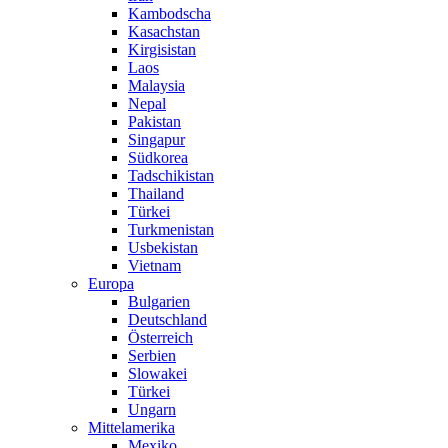
Kambodscha
Kasachstan
Kirgisistan
Laos
Malaysia
Nepal
Pakistan
Singapur
Südkorea
Tadschikistan
Thailand
Türkei
Turkmenistan
Usbekistan
Vietnam
Europa
Bulgarien
Deutschland
Österreich
Serbien
Slowakei
Türkei
Ungarn
Mittelamerika
Mexiko