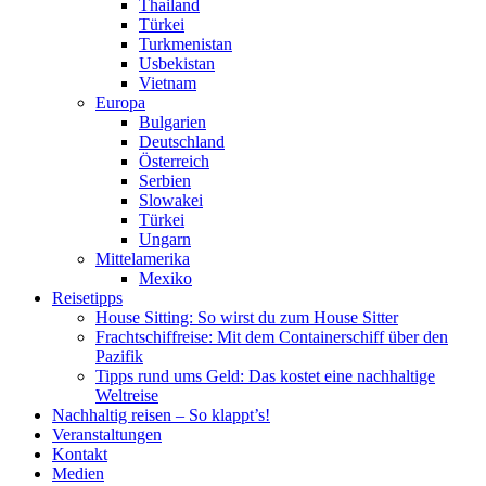
Thailand
Türkei
Turkmenistan
Usbekistan
Vietnam
Europa
Bulgarien
Deutschland
Österreich
Serbien
Slowakei
Türkei
Ungarn
Mittelamerika
Mexiko
Reisetipps
House Sitting: So wirst du zum House Sitter
Frachtschiffreise: Mit dem Containerschiff über den
Pazifik
Tipps rund ums Geld: Das kostet eine nachhaltige
Weltreise
Nachhaltig reisen – So klappt’s!
Veranstaltungen
Kontakt
Medien