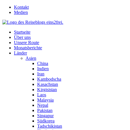
Skip
Kontakt
to
Medien
content
Startseite
Über uns
Unsere Route
Monatsberichte
Länder
Asien
China
Indien
Iran
Kambodscha
Kasachstan
Kirgisistan
Laos
Malaysia
Nepal
Pakistan
Singapur
Südkorea
Tadschikistan