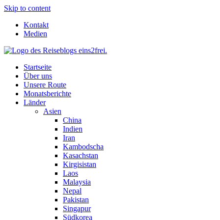
Skip to content
Kontakt
Medien
Startseite
Über uns
Unsere Route
Monatsberichte
Länder
Asien
China
Indien
Iran
Kambodscha
Kasachstan
Kirgisistan
Laos
Malaysia
Nepal
Pakistan
Singapur
Südkorea