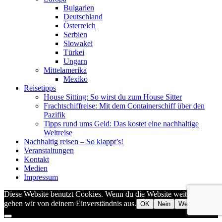
Bulgarien
Deutschland
Österreich
Serbien
Slowakei
Türkei
Ungarn
Mittelamerika
Mexiko
Reisetipps
House Sitting: So wirst du zum House Sitter
Frachtschiffreise: Mit dem Containerschiff über den
Pazifik
Tipps rund ums Geld: Das kostet eine nachhaltige
Weltreise
Nachhaltig reisen – So klappt’s!
Veranstaltungen
Kontakt
Medien
Impressum
Diese Website benutzt Cookies. Wenn du die Website weiter nutzt,
gehen wir von deinem Einverständnis aus.
OK
Nein
Weiterlesen