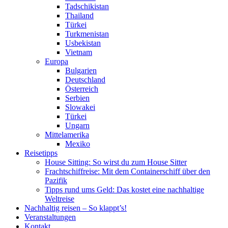
Tadschikistan
Thailand
Türkei
Turkmenistan
Usbekistan
Vietnam
Europa
Bulgarien
Deutschland
Österreich
Serbien
Slowakei
Türkei
Ungarn
Mittelamerika
Mexiko
Reisetipps
House Sitting: So wirst du zum House Sitter
Frachtschiffreise: Mit dem Containerschiff über den
Pazifik
Tipps rund ums Geld: Das kostet eine nachhaltige
Weltreise
Nachhaltig reisen – So klappt’s!
Veranstaltungen
Kontakt