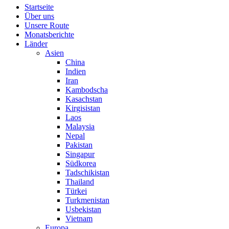
Startseite
Über uns
Unsere Route
Monatsberichte
Länder
Asien
China
Indien
Iran
Kambodscha
Kasachstan
Kirgisistan
Laos
Malaysia
Nepal
Pakistan
Singapur
Südkorea
Tadschikistan
Thailand
Türkei
Turkmenistan
Usbekistan
Vietnam
Europa