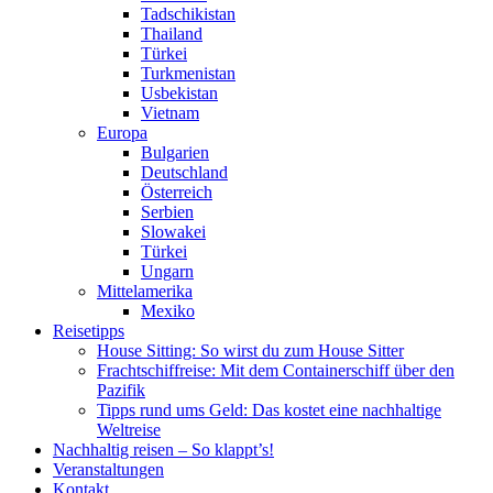
Tadschikistan
Thailand
Türkei
Turkmenistan
Usbekistan
Vietnam
Europa
Bulgarien
Deutschland
Österreich
Serbien
Slowakei
Türkei
Ungarn
Mittelamerika
Mexiko
Reisetipps
House Sitting: So wirst du zum House Sitter
Frachtschiffreise: Mit dem Containerschiff über den
Pazifik
Tipps rund ums Geld: Das kostet eine nachhaltige
Weltreise
Nachhaltig reisen – So klappt’s!
Veranstaltungen
Kontakt