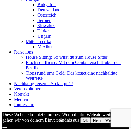
Bulgarien
Deutschland
Österreich
Serbien
Slowakei
Türkei
Ungarn
Mittelamerika
Mexiko
Reisetipps
House Sitting: So wirst du zum House Sitter
Frachtschiffreise: Mit dem Containerschiff über den
Pazifik
Tipps rund ums Geld: Das kostet eine nachhaltige
Weltreise
Nachhaltig reisen – So klappt’s!
Veranstaltungen
Kontakt
Medien
Impressum
Diese Website benutzt Cookies. Wenn du die Website weiter nutzt,
gehen wir von deinem Einverständnis aus.
OK
Nein
Weiterlesen