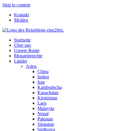
Skip to content
Kontakt
Medien
Startseite
Über uns
Unsere Route
Monatsberichte
Länder
Asien
China
Indien
Iran
Kambodscha
Kasachstan
Kirgisistan
Laos
Malaysia
Nepal
Pakistan
Singapur
Südkorea