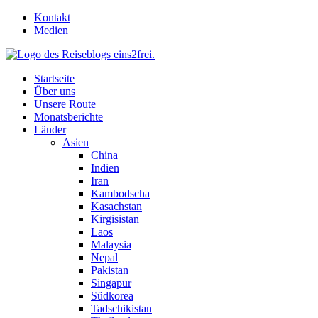
Skip
Kontakt
to
Medien
content
Startseite
Über uns
Unsere Route
Monatsberichte
Länder
Asien
China
Indien
Iran
Kambodscha
Kasachstan
Kirgisistan
Laos
Malaysia
Nepal
Pakistan
Singapur
Südkorea
Tadschikistan