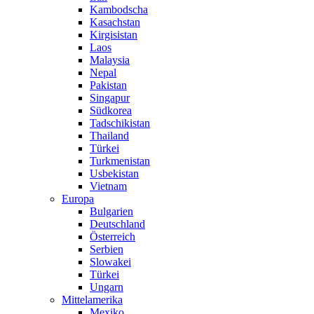
Kambodscha
Kasachstan
Kirgisistan
Laos
Malaysia
Nepal
Pakistan
Singapur
Südkorea
Tadschikistan
Thailand
Türkei
Turkmenistan
Usbekistan
Vietnam
Europa
Bulgarien
Deutschland
Österreich
Serbien
Slowakei
Türkei
Ungarn
Mittelamerika
Mexiko