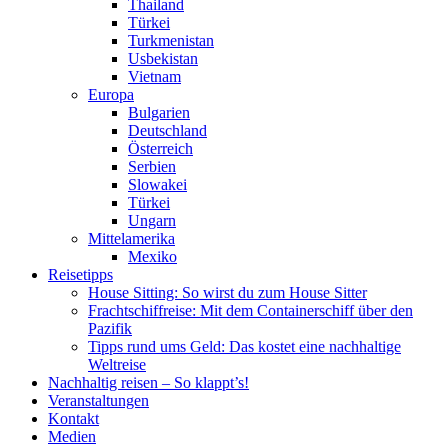
Thailand
Türkei
Turkmenistan
Usbekistan
Vietnam
Europa
Bulgarien
Deutschland
Österreich
Serbien
Slowakei
Türkei
Ungarn
Mittelamerika
Mexiko
Reisetipps
House Sitting: So wirst du zum House Sitter
Frachtschiffreise: Mit dem Containerschiff über den
Pazifik
Tipps rund ums Geld: Das kostet eine nachhaltige
Weltreise
Nachhaltig reisen – So klappt’s!
Veranstaltungen
Kontakt
Medien