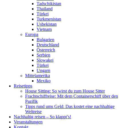
Tadschikistan
Thailand
Türkei
Turkmenistan
Usbekistan
Vietnam
Europa
Bulgarien
Deutschland
Österreich
Serbien
Slowakei
Türkei
Ungarn
Mittelamerika
Mexiko
Reisetipps
House Sitting: So wirst du zum House Sitter
Frachtschiffreise: Mit dem Containerschiff über den
Pazifik
Tipps rund ums Geld: Das kostet eine nachhaltige
Weltreise
Nachhaltig reisen – So klappt’s!
Veranstaltungen
Kontakt