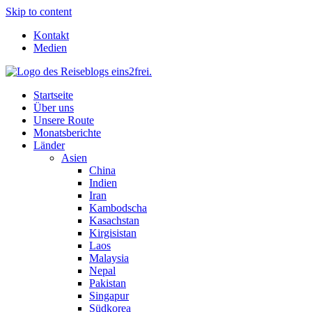
Skip to content
Kontakt
Medien
Startseite
Über uns
Unsere Route
Monatsberichte
Länder
Asien
China
Indien
Iran
Kambodscha
Kasachstan
Kirgisistan
Laos
Malaysia
Nepal
Pakistan
Singapur
Südkorea