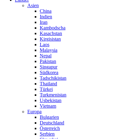
Asien
China
Indien
Iran
Kambodscha
Kasachstan
Kirgisistan
Laos
Malaysia
Nepal
Pakistan
Singapur
Südkorea
Tadschikistan
Thailand
Türkei
Turkmenistan
Usbekistan
Vietnam
Europa
Bulgarien
Deutschland
Österreich
Serbien