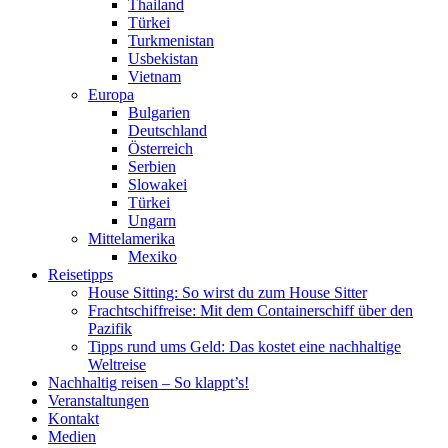
Thailand
Türkei
Turkmenistan
Usbekistan
Vietnam
Europa
Bulgarien
Deutschland
Österreich
Serbien
Slowakei
Türkei
Ungarn
Mittelamerika
Mexiko
Reisetipps
House Sitting: So wirst du zum House Sitter
Frachtschiffreise: Mit dem Containerschiff über den
Pazifik
Tipps rund ums Geld: Das kostet eine nachhaltige
Weltreise
Nachhaltig reisen – So klappt’s!
Veranstaltungen
Kontakt
Medien