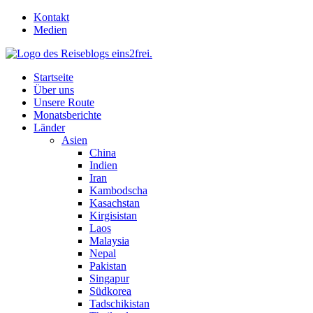
Skip
Kontakt
to
Medien
content
Startseite
Über uns
Unsere Route
Monatsberichte
Länder
Asien
China
Indien
Iran
Kambodscha
Kasachstan
Kirgisistan
Laos
Malaysia
Nepal
Pakistan
Singapur
Südkorea
Tadschikistan