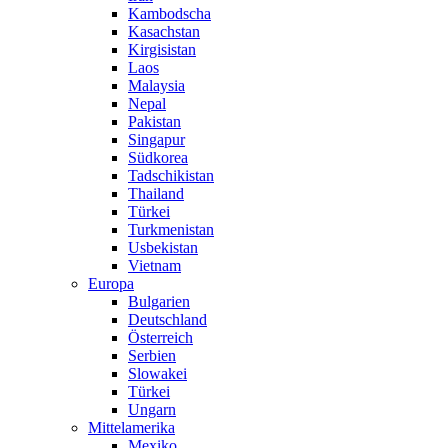
Kambodscha
Kasachstan
Kirgisistan
Laos
Malaysia
Nepal
Pakistan
Singapur
Südkorea
Tadschikistan
Thailand
Türkei
Turkmenistan
Usbekistan
Vietnam
Europa
Bulgarien
Deutschland
Österreich
Serbien
Slowakei
Türkei
Ungarn
Mittelamerika
Mexiko