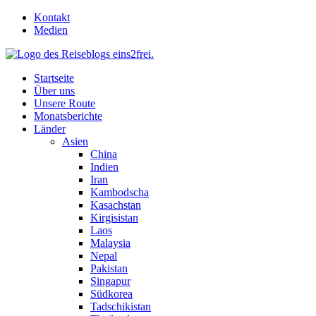
Skip
Kontakt
to
Medien
content
Startseite
Über uns
Unsere Route
Monatsberichte
Länder
Asien
China
Indien
Iran
Kambodscha
Kasachstan
Kirgisistan
Laos
Malaysia
Nepal
Pakistan
Singapur
Südkorea
Tadschikistan