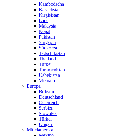
Kambodscha
Kasachstan
Kirgisistan
Laos
Malaysia
Nepal
Pakistan
Singapur
Südkorea
Tadschikistan
Thailand
Türkei
Turkmenistan
Usbekistan
Vietnam
Europa
Bulgarien
Deutschland
Österreich
Serbien
Slowakei
Türkei
Ungarn
Mittelamerika
Mexiko