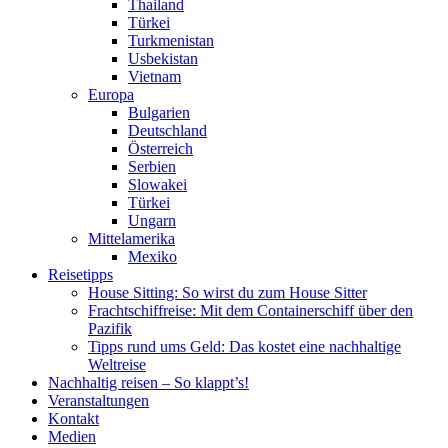
Thailand
Türkei
Turkmenistan
Usbekistan
Vietnam
Europa
Bulgarien
Deutschland
Österreich
Serbien
Slowakei
Türkei
Ungarn
Mittelamerika
Mexiko
Reisetipps
House Sitting: So wirst du zum House Sitter
Frachtschiffreise: Mit dem Containerschiff über den
Pazifik
Tipps rund ums Geld: Das kostet eine nachhaltige
Weltreise
Nachhaltig reisen – So klappt’s!
Veranstaltungen
Kontakt
Medien