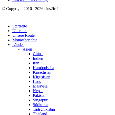
© Copyright 2016 - 2026 eins2frei
Startseite
Über uns
Unsere Route
Monatsberichte
Länder
Asien
China
Indien
Iran
Kambodscha
Kasachstan
Kirgisistan
Laos
Malaysia
Nepal
Pakistan
Singapur
Südkorea
Tadschikistan
Thailand