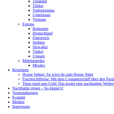
Thailand
Türkei
Turkmenistan
Usbekistan
Vietnam
Europa
Bulgarien
Deutschland
Österreich
Serbien
Slowakei
Türkei
Ungarn
Mittelamerika
Mexiko
Reisetipps
House Sitting: So wirst du zum House Sitter
Frachtschiffreise: Mit dem Containerschiff über den Pazi
Tipps rund ums Geld: Das kostet eine nachhaltige Weltre
Nachhaltig reisen – So klappt’s!
Veranstaltungen
Kontakt
Medien
Impressum