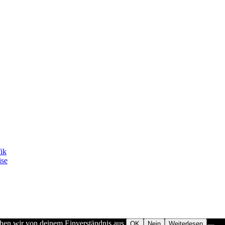
fik
ise
ehen wir von deinem Einverständnis aus.
OK
Nein
Weiterlesen