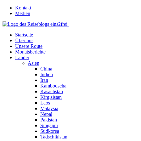
Skip
Kontakt
to
Medien
content
Startseite
Über uns
Unsere Route
Monatsberichte
Länder
Asien
China
Indien
Iran
Kambodscha
Kasachstan
Kirgisistan
Laos
Malaysia
Nepal
Pakistan
Singapur
Südkorea
Tadschikistan