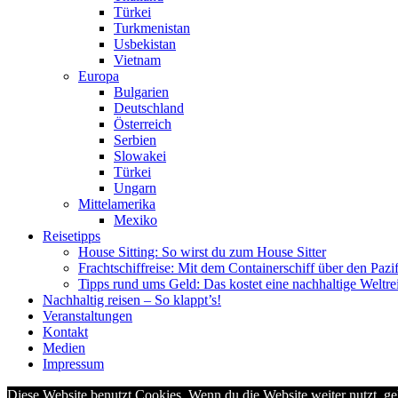
Türkei
Turkmenistan
Usbekistan
Vietnam
Europa
Bulgarien
Deutschland
Österreich
Serbien
Slowakei
Türkei
Ungarn
Mittelamerika
Mexiko
Reisetipps
House Sitting: So wirst du zum House Sitter
Frachtschiffreise: Mit dem Containerschiff über den Pazi
Tipps rund ums Geld: Das kostet eine nachhaltige Weltre
Nachhaltig reisen – So klappt’s!
Veranstaltungen
Kontakt
Medien
Impressum
Diese Website benutzt Cookies. Wenn du die Website weiter nutzt, g