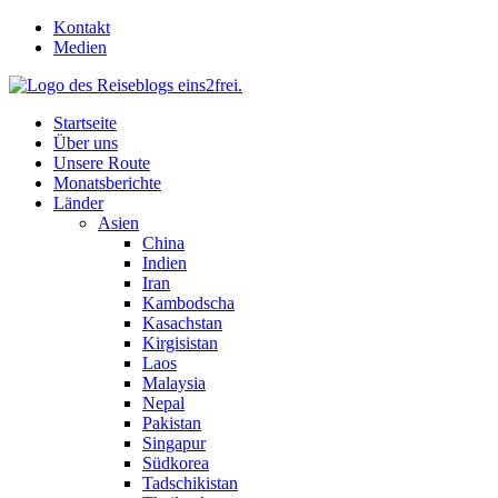
Skip
Kontakt
to
Medien
content
Startseite
Über uns
Unsere Route
Monatsberichte
Länder
Asien
China
Indien
Iran
Kambodscha
Kasachstan
Kirgisistan
Laos
Malaysia
Nepal
Pakistan
Singapur
Südkorea
Tadschikistan