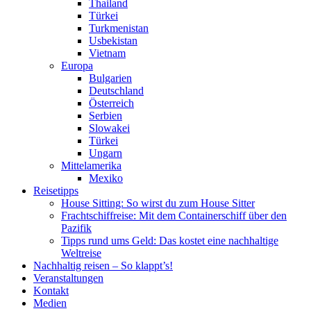
Thailand
Türkei
Turkmenistan
Usbekistan
Vietnam
Europa
Bulgarien
Deutschland
Österreich
Serbien
Slowakei
Türkei
Ungarn
Mittelamerika
Mexiko
Reisetipps
House Sitting: So wirst du zum House Sitter
Frachtschiffreise: Mit dem Containerschiff über den
Pazifik
Tipps rund ums Geld: Das kostet eine nachhaltige
Weltreise
Nachhaltig reisen – So klappt’s!
Veranstaltungen
Kontakt
Medien