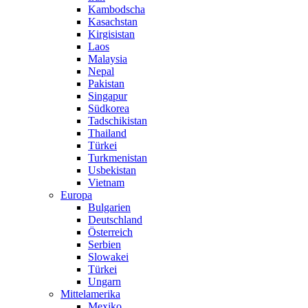
Kambodscha
Kasachstan
Kirgisistan
Laos
Malaysia
Nepal
Pakistan
Singapur
Südkorea
Tadschikistan
Thailand
Türkei
Turkmenistan
Usbekistan
Vietnam
Europa
Bulgarien
Deutschland
Österreich
Serbien
Slowakei
Türkei
Ungarn
Mittelamerika
Mexiko