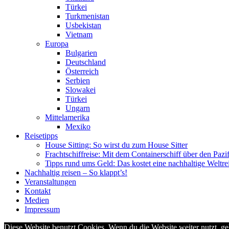
Türkei
Turkmenistan
Usbekistan
Vietnam
Europa
Bulgarien
Deutschland
Österreich
Serbien
Slowakei
Türkei
Ungarn
Mittelamerika
Mexiko
Reisetipps
House Sitting: So wirst du zum House Sitter
Frachtschiffreise: Mit dem Containerschiff über den Pazi
Tipps rund ums Geld: Das kostet eine nachhaltige Weltre
Nachhaltig reisen – So klappt’s!
Veranstaltungen
Kontakt
Medien
Impressum
Diese Website benutzt Cookies. Wenn du die Website weiter nutzt, g