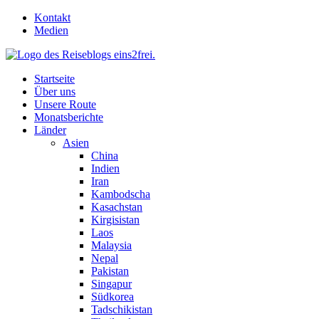
Skip
Kontakt
to
Medien
content
Startseite
Über uns
Unsere Route
Monatsberichte
Länder
Asien
China
Indien
Iran
Kambodscha
Kasachstan
Kirgisistan
Laos
Malaysia
Nepal
Pakistan
Singapur
Südkorea
Tadschikistan