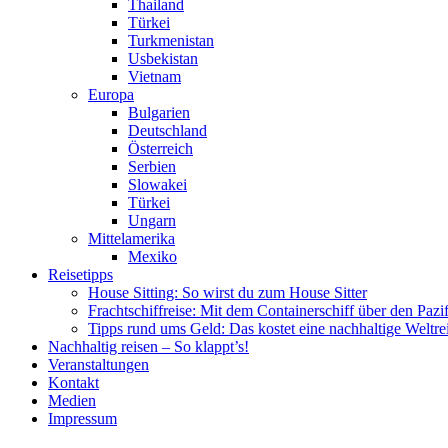
Thailand
Türkei
Turkmenistan
Usbekistan
Vietnam
Europa
Bulgarien
Deutschland
Österreich
Serbien
Slowakei
Türkei
Ungarn
Mittelamerika
Mexiko
Reisetipps
House Sitting: So wirst du zum House Sitter
Frachtschiffreise: Mit dem Containerschiff über den Pazi
Tipps rund ums Geld: Das kostet eine nachhaltige Weltre
Nachhaltig reisen – So klappt’s!
Veranstaltungen
Kontakt
Medien
Impressum