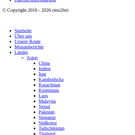
© Copyright 2016 - 2026 eins2frei
Startseite
Über uns
Unsere Route
Monatsberichte
Länder
Asien
China
Indien
Iran
Kambodscha
Kasachstan
Kirgisistan
Laos
Malaysia
Nepal
Pakistan
Singapur
Südkorea
Tadschikistan
Thailand