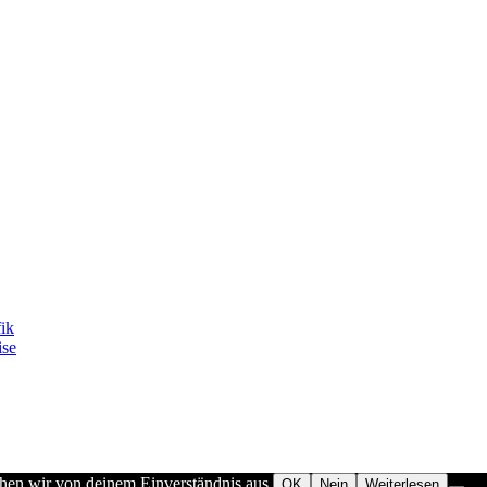
fik
ise
ehen wir von deinem Einverständnis aus.
OK
Nein
Weiterlesen