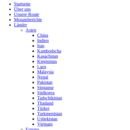
Startseite
Über uns
Unsere Route
Monatsberichte
Länder
Asien
China
Indien
Iran
Kambodscha
Kasachstan
Kirgisistan
Laos
Malaysia
Nepal
Pakistan
Singapur
Südkorea
Tadschikistan
Thailand
Türkei
Turkmenistan
Usbekistan
Vietnam
Europa