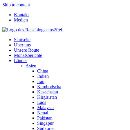
Skip to content
Kontakt
Medien
Startseite
Über uns
Unsere Route
Monatsberichte
Länder
Asien
China
Indien
Iran
Kambodscha
Kasachstan
Kirgisistan
Laos
Malaysia
Nepal
Pakistan
Singapur
Südkorea