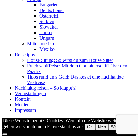
Bulgarien
Deutschland
Österreich
Serbien
Slowakei
Türkei
Ungarn
Mittelamerika
Mexiko
Reisetipps
House Sitting: So wirst du zum House Sitter
Frachtschiffreise: Mit dem Containerschiff über den
Pazifik
Tipps rund ums Geld: Das kostet eine nachhaltige
Weltreise
Nachhaltig reisen – So klappt’s!
Veranstaltungen
Kontakt
Medien
Impressum
Diese Website benutzt Cookies. Wenn du die Website weiter nutzt,
gehen wir von deinem Einverständnis aus.
OK
Nein
Weiterlesen