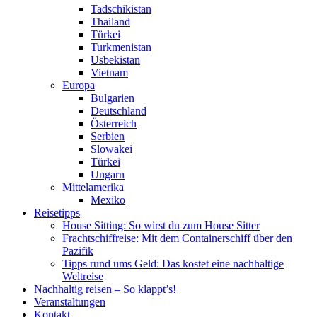
Tadschikistan
Thailand
Türkei
Turkmenistan
Usbekistan
Vietnam
Europa
Bulgarien
Deutschland
Österreich
Serbien
Slowakei
Türkei
Ungarn
Mittelamerika
Mexiko
Reisetipps
House Sitting: So wirst du zum House Sitter
Frachtschiffreise: Mit dem Containerschiff über den
Pazifik
Tipps rund ums Geld: Das kostet eine nachhaltige
Weltreise
Nachhaltig reisen – So klappt’s!
Veranstaltungen
Kontakt