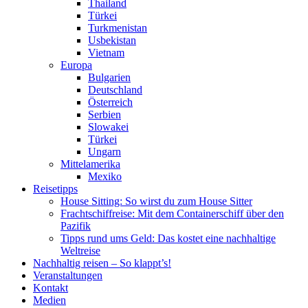
Thailand
Türkei
Turkmenistan
Usbekistan
Vietnam
Europa
Bulgarien
Deutschland
Österreich
Serbien
Slowakei
Türkei
Ungarn
Mittelamerika
Mexiko
Reisetipps
House Sitting: So wirst du zum House Sitter
Frachtschiffreise: Mit dem Containerschiff über den
Pazifik
Tipps rund ums Geld: Das kostet eine nachhaltige
Weltreise
Nachhaltig reisen – So klappt’s!
Veranstaltungen
Kontakt
Medien