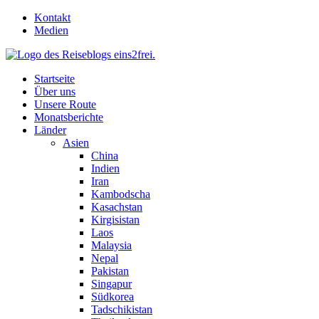
Skip
Kontakt
to
Medien
content
Startseite
Über uns
Unsere Route
Monatsberichte
Länder
Asien
China
Indien
Iran
Kambodscha
Kasachstan
Kirgisistan
Laos
Malaysia
Nepal
Pakistan
Singapur
Südkorea
Tadschikistan