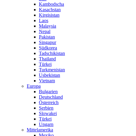
Kambodscha
Kasachstan
Kirgisistan
Laos
Malaysia
Nepal
Pakistan
Singapur
Südkorea
Tadschikistan
Thailand
Türkei
Turkmenistan
Usbekistan
Vietnam
Europa
Bulgarien
Deutschland
Österreich
Serbien
Slowakei
Türkei
Ungarn
Mittelamerika
Mexiko